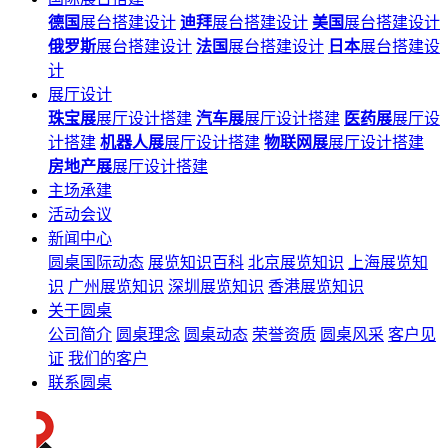
德国
展台搭建设计
迪拜
展台搭建设计
美国
展台搭建设计
俄罗斯
展台搭建设计
法国
展台搭建设计
日本
展台搭建设
计
展厅设计
珠宝展
展厅设计搭建
汽车展
展厅设计搭建
医药展
展厅设
计搭建
机器人展
展厅设计搭建
物联网展
展厅设计搭建
房地产展
展厅设计搭建
主场承建
活动会议
新闻中心
圆桌国际动态
展览知识百科
北京展览知识
上海展览知
识
广州展览知识
深圳展览知识
香港展览知识
关于圆桌
公司简介
圆桌理念
圆桌动态
荣誉资质
圆桌风采
客户见
证
我们的客户
联系圆桌