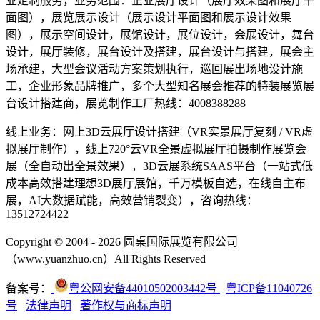
业定制服务，业务范围：企业展厅设计（展厅效果图和展厅平
面图），展览展示设计（展示设计平面图和展示设计效果
图），展示空间设计，展馆设计，展位设计，会展设计，舞台
设计，展厅装修，展台设计及搭建，展台设计与搭建，展会主
场承建，大型会议活动方案策划执行，巡回展出场地设计施
工，企业形象品牌推广，多个大型知名展会推荐的特装展览展
台设计搭建商，展览制作工厂热线：4008388288
线上业务：网上3D云展厅设计搭建（VR实景展厅复刻 / VR虚
拟展厅制作），线上720°云VR全景虚拟展厅拍摄制作展览会
展（全自动出全景效果），3D云展系统SAAS平台（一站式低
成本高效搭建理想3D展厅展馆，千万模板自选，在线自主布
展，AI大数据赋能，高效营销裂变），咨询热线：
13512724422
Copyright © 2004 - 2026 圆桌国际展览有限公司
（www.yuanzhuo.cn）All Rights Reserved
备案号：
粤公网安备44010502003442号
粤ICP备11040726
号
法律声明
著作权与商标声明