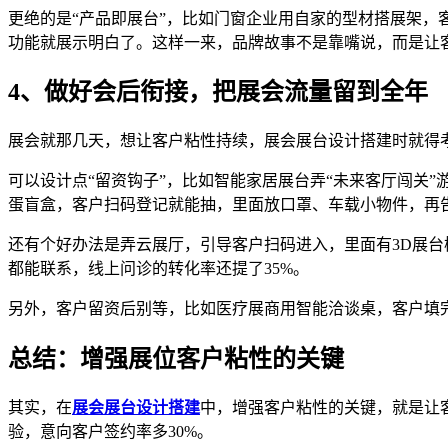
更绝的是“产品即展台”，比如门窗企业用自家的型材搭展架
功能就展示明白了。这样一来，品牌故事不是靠嘴说，而是让
4、做好会后衔接，把展会流量留到全年
展会就那几天，想让客户粘性持续，展会展台设计搭建时就得考
可以设计点“留资钩子”，比如智能家居展台弄“未来客厅闯关”
蛋盲盒，客户扫码登记就能抽，里面放口罩、车载小物件，再告
还有个好办法是弄云展厅，引导客户扫码进入，里面有3D展台
都能联系，线上问诊的转化率还提了35%。
另外，客户留资后别等，比如医疗展商用智能洽谈桌，客户填完
总结：增强展位客户粘性的关键
其实，在
展会展台设计搭建
中，增强客户粘性的关键，就是让客
验，意向客户签约率多30%。