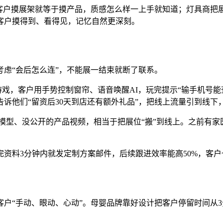
，客户摸展架就等于摸产品，质感怎么样一上手就知道；灯具商把
客户摸得到、看得见，记忆自然更深刻。
虑“会后怎么连”，不能展一结束就断了联系。
游戏，客户用手势控制窗帘、语音唤醒AI，玩完提示“输手机号能
诉他们“留资后30天到店还有额外礼品”，把线上流量引到线下，
模型、没公开的产品视频，相当于把展位“搬”到线上。之前有家医
资料3分钟内就发定制方案邮件，后续跟进效率能高50%，客
户“手动、眼动、心动”。母婴品牌靠好设计把客户停留时间从3