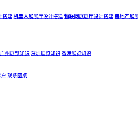
计搭建
机器人展
展厅设计搭建
物联网展
展厅设计搭建
房地产展
广州展览知识
深圳展览知识
香港展览知识
客户
联系圆桌