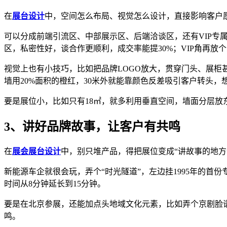
在
展台设计
中，空间怎么布局、视觉怎么设计，直接影响客户
可以分成前端引流区、中部展示区、后端洽谈区，还有VIP
区，私密性好，谈合作更顺利，成交率能提30%；VIP角再
视觉上也有小技巧，比如把品牌LOGO放大，贯穿门头、展柜
墙用20%面积的橙红，30米外就能靠颜色反差吸引客户转头，
要是展位小，比如只有18㎡，就多利用垂直空间，墙面分层放
3、讲好品牌故事，让客户有共鸣
在
展会展台设计
中，别只堆产品，得把展位变成“讲故事的地方
新能源车企就很会玩，弄个“时光隧道”，左边挂1995年的
时间从8分钟延长到15分钟。
要是在北京参展，还能加点头地域文化元素，比如弄个京剧脸
鸣。