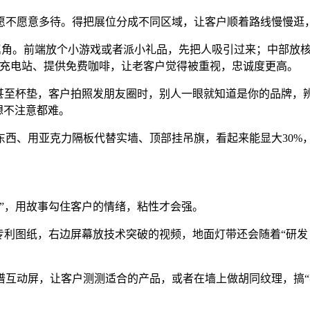
愿不愿意多待。得把展位分成不同区域，让客户顺着路线慢慢逛，
专属角。前端放个小游戏或者派小礼品，先把人吸引过来；中部放
放个充电站、提供免费咖啡，让老客户觉得被重视，忠诚度更高。
甚至杯垫，客户拍照发朋友圈时，别人一眼就知道是你的品牌，辨
想不注意都难。
东西、用亚克力隔板代替实墙、顶部挂吊旗，看起来能显大30%
”，用故事勾住客户的情绪，粘性才会强。
首份专利图纸，右边屏幕放技术突破的视频，地面灯带还会随着“研
谱互动屏，让客户测测适合的产品，或者在墙上做胡同纹理，搞“