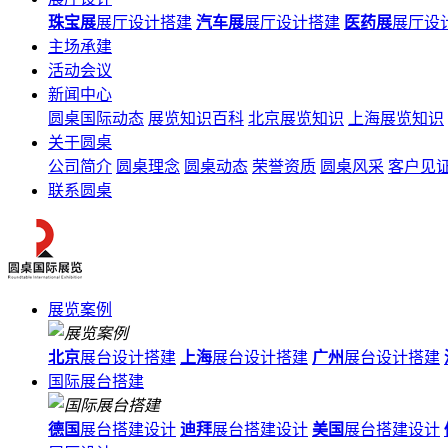
珠宝展
展厅设计搭建
汽车展
展厅设计搭建
医药展
展厅设
主场承建
活动会议
新闻中心
圆桌国际动态
展览知识百科
北京展览知识
上海展览知识
关于圆桌
公司简介
圆桌理念
圆桌动态
荣誉资质
圆桌风采
客户见
联系圆桌
展览案例
北京
展台设计搭建
上海
展台设计搭建
广州
展台设计搭建
国际展台搭建
德国
展台搭建设计
迪拜
展台搭建设计
美国
展台搭建设计