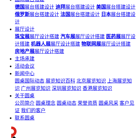
德国
展台搭建设计
迪拜
展台搭建设计
美国
展台搭建设计
俄罗斯
展台搭建设计
法国
展台搭建设计
日本
展台搭建设
计
展厅设计
珠宝展
展厅设计搭建
汽车展
展厅设计搭建
医药展
展厅设
计搭建
机器人展
展厅设计搭建
物联网展
展厅设计搭建
房地产展
展厅设计搭建
主场承建
活动会议
新闻中心
圆桌国际动态
展览知识百科
北京展览知识
上海展览知
识
广州展览知识
深圳展览知识
香港展览知识
关于圆桌
公司简介
圆桌理念
圆桌动态
荣誉资质
圆桌风采
客户见
证
我们的客户
联系圆桌