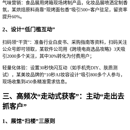
气味营销：食品展用烤箱现场烤制产品，化妆品展喷洒定制香
氛，某烘焙原料商靠“现烤面包香”吸引500+客户驻足，留资率
提升60%。
2、设计“低门槛互动”
扫码领“干货”：准备行业白皮书、采购指南等资料，扫码关注
公众号即可领取，某软件公司用《跨境电商选品攻略》3天吸
引2000多个关注，其中30%转化为付费用户；
轻量化体验：设置30秒快闪互动（如手机壳DIY、肤质测
试），某美妆品牌的“10秒AI妆容设计”吸引800多个人参与，
现场收集到450条精准需求信息。
三、高频次“走动式获客”：主动“走出去
抓客户”
1、展馆“扫楼”三原则