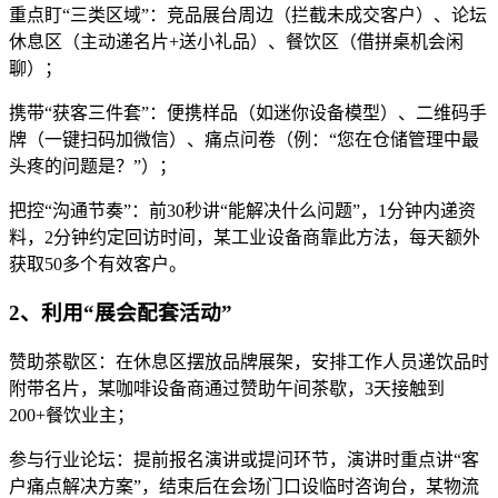
重点盯“三类区域”：竞品展台周边（拦截未成交客户）、论坛
休息区（主动递名片+送小礼品）、餐饮区（借拼桌机会闲
聊）；
携带“获客三件套”：便携样品（如迷你设备模型）、二维码手
牌（一键扫码加微信）、痛点问卷（例：“您在仓储管理中最
头疼的问题是？”）；
把控“沟通节奏”：前30秒讲“能解决什么问题”，1分钟内递资
料，2分钟约定回访时间，某工业设备商靠此方法，每天额外
获取50多个有效客户。
2、利用“展会配套活动”
赞助茶歇区：在休息区摆放品牌展架，安排工作人员递饮品时
附带名片，某咖啡设备商通过赞助午间茶歇，3天接触到
200+餐饮业主；
参与行业论坛：提前报名演讲或提问环节，演讲时重点讲“客
户痛点解决方案”，结束后在会场门口设临时咨询台，某物流