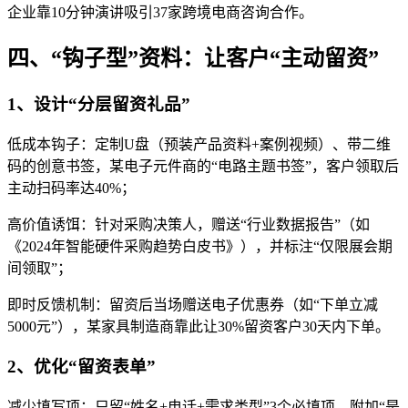
企业靠10分钟演讲吸引37家跨境电商咨询合作。
四、“钩子型”资料：让客户“主动留资”
1、设计“分层留资礼品”
低成本钩子：定制U盘（预装产品资料+案例视频）、带二维
码的创意书签，某电子元件商的“电路主题书签”，客户领取后
主动扫码率达40%；
高价值诱饵：针对采购决策人，赠送“行业数据报告”（如
《2024年智能硬件采购趋势白皮书》），并标注“仅限展会期
间领取”；
即时反馈机制：留资后当场赠送电子优惠券（如“下单立减
5000元”），某家具制造商靠此让30%留资客户30天内下单。
2、优化“留资表单”
减少填写项：只留“姓名+电话+需求类型”3个必填项，附加“是