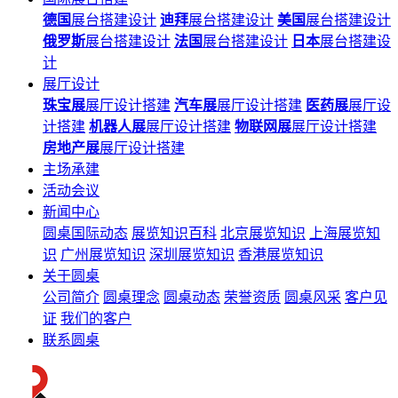
德国
展台搭建设计
迪拜
展台搭建设计
美国
展台搭建设计
俄罗斯
展台搭建设计
法国
展台搭建设计
日本
展台搭建设
计
展厅设计
珠宝展
展厅设计搭建
汽车展
展厅设计搭建
医药展
展厅设
计搭建
机器人展
展厅设计搭建
物联网展
展厅设计搭建
房地产展
展厅设计搭建
主场承建
活动会议
新闻中心
圆桌国际动态
展览知识百科
北京展览知识
上海展览知
识
广州展览知识
深圳展览知识
香港展览知识
关于圆桌
公司简介
圆桌理念
圆桌动态
荣誉资质
圆桌风采
客户见
证
我们的客户
联系圆桌