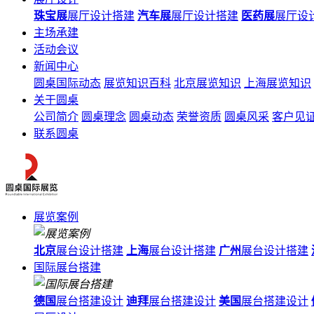
珠宝展
展厅设计搭建
汽车展
展厅设计搭建
医药展
展厅设
主场承建
活动会议
新闻中心
圆桌国际动态
展览知识百科
北京展览知识
上海展览知识
关于圆桌
公司简介
圆桌理念
圆桌动态
荣誉资质
圆桌风采
客户见
联系圆桌
展览案例
北京
展台设计搭建
上海
展台设计搭建
广州
展台设计搭建
国际展台搭建
德国
展台搭建设计
迪拜
展台搭建设计
美国
展台搭建设计