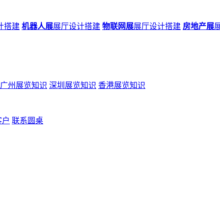
计搭建
机器人展
展厅设计搭建
物联网展
展厅设计搭建
房地产展
广州展览知识
深圳展览知识
香港展览知识
客户
联系圆桌