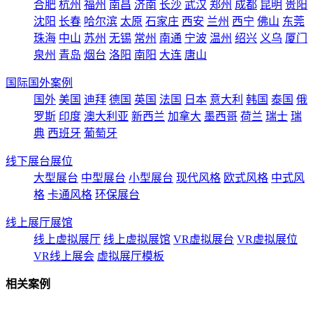
合肥
杭州
福州
南昌
济南
长沙
武汉
郑州
成都
昆明
贵阳
沈阳
长春
哈尔滨
太原
石家庄
西安
兰州
西宁
佛山
东莞
珠海
中山
苏州
无锡
常州
南通
宁波
温州
绍兴
义乌
厦门
泉州
青岛
烟台
洛阳
南阳
大连
唐山
国际国外案例
国外
美国
迪拜
德国
英国
法国
日本
意大利
韩国
泰国
俄
罗斯
印度
澳大利亚
新西兰
加拿大
墨西哥
荷兰
瑞士
瑞
典
西班牙
葡萄牙
线下展台展位
大型展台
中型展台
小型展台
现代风格
欧式风格
中式风
格
卡通风格
环保展台
线上展厅展馆
线上虚拟展厅
线上虚拟展馆
VR虚拟展台
VR虚拟展位
VR线上展会
虚拟展厅模板
相关案例