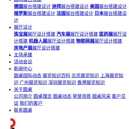
德国
展台搭建设计
迪拜
展台搭建设计
美国
展台搭建设计
俄罗斯
展台搭建设计
法国
展台搭建设计
日本
展台搭建设
计
展厅设计
珠宝展
展厅设计搭建
汽车展
展厅设计搭建
医药展
展厅设
计搭建
机器人展
展厅设计搭建
物联网展
展厅设计搭建
房地产展
展厅设计搭建
主场承建
活动会议
新闻中心
圆桌国际动态
展览知识百科
北京展览知识
上海展览知
识
广州展览知识
深圳展览知识
香港展览知识
关于圆桌
公司简介
圆桌理念
圆桌动态
荣誉资质
圆桌风采
客户见
证
我们的客户
联系圆桌