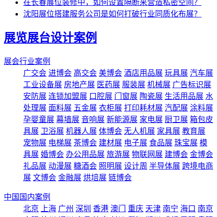
在长春展位装修中，如何设置隔断来营造私密空间？
沈阳展位搭建服务公司是如何打破行业同质化布展？
展览展台设计案例
展会行业案例
广交会
进博会
高交会
美博会
酒店用品展
玩具展
汽车展
工业设备展
房地产展
医药展
服装展
机械展
广告标识展
安防展
连锁加盟展
口腔展
门窗展
陶瓷展
生活用品展
水
处理展
面料展
五金展
衣柜展
打印耗材展
汽配展
涂料展
孕婴童展
幕墙展
音响展
新能源展
家电展
厨卫展
箱包皮
具展
卫浴展
机器人展
体博会
无人机展
家具展
教育展
宠物展
电梯展
茶博会
建材展
电子展
食品展
珠宝展
模
具展
婚博会
办公用品展
旅游展
物联网展
建博会
金博会
礼品展
动漫展
糖酒会
照明展
设计周
半导体展
跨境电商
展
文博会
金融展
烘培展
链博会
中国国内案例
北京
上海
广州
深圳
香港
澳门
重庆
天津
南宁
海口
南京