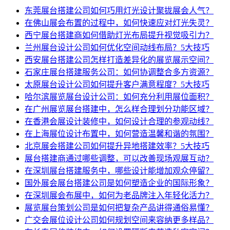
东莞展台搭建公司如何巧用灯光设计聚拢展会人气？
在佛山展会布置的过程中，如何快速应对灯光失灵？
西宁展台搭建商如何借助灯光布局提升视觉吸引力？
兰州展台设计公司如何优化空间动线布局？5大技巧
西安展台搭建公司怎样打造差异化的展览展示空间？
石家庄展台搭建服务公司：如何协调整合多方资源？
太原展台设计公司如何提升客户满意程度？5大技巧
哈尔滨展览展台设计公司：如何充分利用展位面积？
在广州展览展台搭建中，怎么样合理划分功能区域？
在香港会展设计装修中，如何设计合理的参观动线？
在上海展位设计布置中，如何营造温馨和谐的氛围？
北京展会搭建公司如何提升异地搭建效率？5大技巧
展台搭建商通过哪些调整，可以改善现场观展互动？
在深圳展台搭建服务中，哪些设计能增加观众停留？
国外展会展台搭建公司是如何塑造企业的国际形象？
在深圳展会布展中，如何为老品牌注入年轻化活力？
展览展台策划公司是如何把复杂产品讲得通俗易懂？
广交会展位设计公司如何规划空间来容纳更多样品？