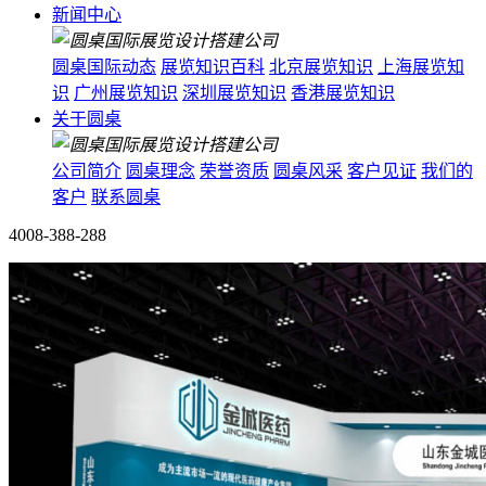
新闻中心
圆桌国际动态
展览知识百科
北京展览知识
上海展览知
识
广州展览知识
深圳展览知识
香港展览知识
关于圆桌
公司简介
圆桌理念
荣誉资质
圆桌风采
客户见证
我们的
客户
联系圆桌
4008-388-288