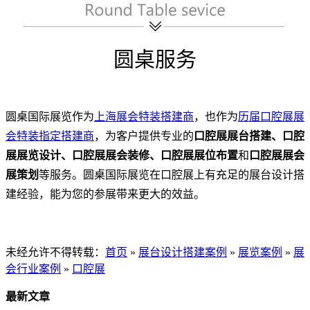
圆桌服务
圆桌国际展览作为
上海展会特装搭建商
，也作为
历届口腔展展
会特装指定搭建商
，为客户提供专业的
口腔展
展台搭建、
口腔
展
展览设计、
口腔展
展会装修、
口腔展
展位布置
和
口腔展
展会
展策划
等服务。圆桌国际展览在口腔展上有充足的展台设计搭
建经验，能为您的参展带来更大的效益。
未经允许不得转载：
首页
»
展台设计搭建案例
»
展览案例
»
展
会行业案例
»
口腔展
最新文章