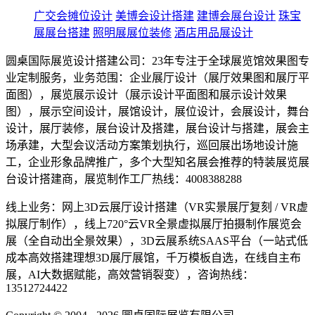
广交会摊位设计
美博会设计搭建
建博会展台设计
珠宝
展展台搭建
照明展展位装修
酒店用品展设计
圆桌国际展览设计搭建公司：23年专注于全球展览馆效果图专
业定制服务，业务范围：企业展厅设计（展厅效果图和展厅平
面图），展览展示设计（展示设计平面图和展示设计效果
图），展示空间设计，展馆设计，展位设计，会展设计，舞台
设计，展厅装修，展台设计及搭建，展台设计与搭建，展会主
场承建，大型会议活动方案策划执行，巡回展出场地设计施
工，企业形象品牌推广，多个大型知名展会推荐的特装展览展
台设计搭建商，展览制作工厂热线：4008388288
线上业务：网上3D云展厅设计搭建（VR实景展厅复刻 / VR虚
拟展厅制作），线上720°云VR全景虚拟展厅拍摄制作展览会
展（全自动出全景效果），3D云展系统SAAS平台（一站式低
成本高效搭建理想3D展厅展馆，千万模板自选，在线自主布
展，AI大数据赋能，高效营销裂变），咨询热线：
13512724422