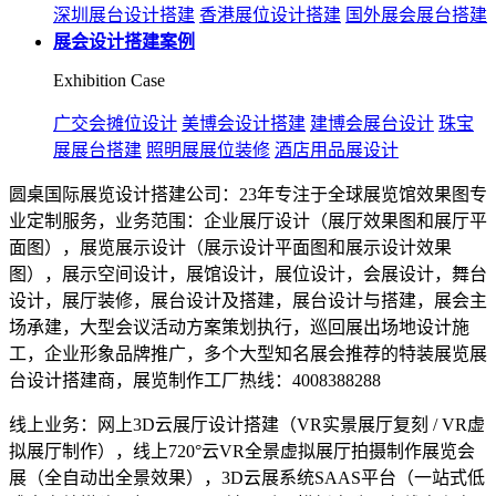
深圳展台设计搭建
香港展位设计搭建
国外展会展台搭建
展会设计搭建案例
Exhibition Case
广交会摊位设计
美博会设计搭建
建博会展台设计
珠宝
展展台搭建
照明展展位装修
酒店用品展设计
圆桌国际展览设计搭建公司：23年专注于全球展览馆效果图专
业定制服务，业务范围：企业展厅设计（展厅效果图和展厅平
面图），展览展示设计（展示设计平面图和展示设计效果
图），展示空间设计，展馆设计，展位设计，会展设计，舞台
设计，展厅装修，展台设计及搭建，展台设计与搭建，展会主
场承建，大型会议活动方案策划执行，巡回展出场地设计施
工，企业形象品牌推广，多个大型知名展会推荐的特装展览展
台设计搭建商，展览制作工厂热线：4008388288
线上业务：网上3D云展厅设计搭建（VR实景展厅复刻 / VR虚
拟展厅制作），线上720°云VR全景虚拟展厅拍摄制作展览会
展（全自动出全景效果），3D云展系统SAAS平台（一站式低