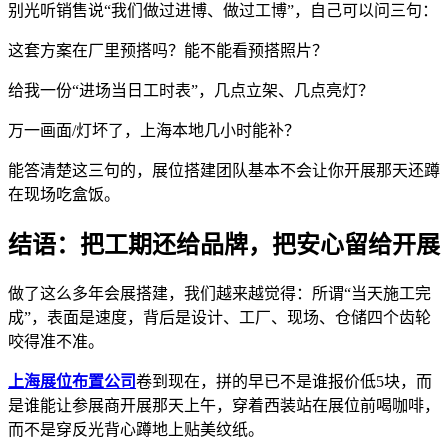
别光听销售说“我们做过进博、做过工博”，自己可以问三句：
这套方案在厂里预搭吗？能不能看预搭照片？
给我一份“进场当日工时表”，几点立架、几点亮灯？
万一画面/灯坏了，上海本地几小时能补？
能答清楚这三句的，展位搭建团队基本不会让你开展那天还蹲
在现场吃盒饭。
结语：把工期还给品牌，把安心留给开展
做了这么多年会展搭建，我们越来越觉得：所谓“当天施工完
成”，表面是速度，背后是设计、工厂、现场、仓储四个齿轮
咬得准不准。
上海展位布置公司
卷到现在，拼的早已不是谁报价低5块，而
是谁能让参展商开展那天上午，穿着西装站在展位前喝咖啡，
而不是穿反光背心蹲地上贴美纹纸。