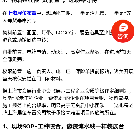
3、物料&权限“双前置”，进场零等待
在
上海展位布置
中，现场拖工期，一半是活儿慢，一半是“等
人等货等审批”。
物料前置：画面、灯带、LOGO字、展品道具至少提前1天到
沪仓或场馆周边中转；
审批前置：电箱申请、动火证、高空作业备案，在进场前3天
全部走完；
权限前置：施工负责人、电工证、保险单提前报馆，避免开展
当天被保安拦在门口补材料。
据上海市会展行业协会《展示工程企业资质等级评定细则》，
具备“展示工程企业一级资质”的企业在项目台账、物料管控、
施工规范上的合规率，明显高于无资质中小团队——这也是老
牌上海展位布置公司敢于承接高难度项目的底气所在。
4、现场SOP+工种咬合，像装流水线一样装展台