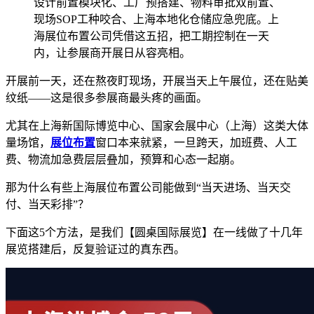
设计前置模块化、工厂预搭建、物料审批双前置、
现场SOP工种咬合、上海本地化仓储应急兜底。上
海展位布置公司凭借这五招，把工期控制在一天
内，让参展商开展日从容亮相。
开展前一天，还在熬夜盯现场，开展当天上午展位，还在贴美
纹纸——这是很多参展商最头疼的画面。
尤其在上海新国际博览中心、国家会展中心（上海）这类大体
量场馆，
展位布置
窗口本来就紧，一旦跨天，加班费、人工
费、物流加急费层层叠加，预算和心态一起崩。
那为什么有些上海展位布置公司能做到“当天进场、当天交
付、当天彩排”？
下面这5个方法，是我们【圆桌国际展览】在一线做了十几年
展览搭建后，反复验证过的真东西。