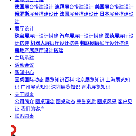
德国
展台搭建设计
迪拜
展台搭建设计
美国
展台搭建设计
俄罗斯
展台搭建设计
法国
展台搭建设计
日本
展台搭建设
计
展厅设计
珠宝展
展厅设计搭建
汽车展
展厅设计搭建
医药展
展厅设
计搭建
机器人展
展厅设计搭建
物联网展
展厅设计搭建
房地产展
展厅设计搭建
主场承建
活动会议
新闻中心
圆桌国际动态
展览知识百科
北京展览知识
上海展览知
识
广州展览知识
深圳展览知识
香港展览知识
关于圆桌
公司简介
圆桌理念
圆桌动态
荣誉资质
圆桌风采
客户见
证
我们的客户
联系圆桌