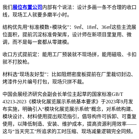
我们
展位布置公司
内部有个说法：设计多画一条不合理的收口
线，现场工人就要多磨半小时。
结构优先用“标准模数+模块化”：9㎡、18㎡、36㎡这些主流展
位面积，提前沉淀标准骨架库，设计师在新项目里复用、微
调，而不是每一套都从零建模。
收口方式提前定：能用工厂预装就不现场拼，能用磁吸、卡扣
就不打胶枪。
材料选“现场友好型”：比如阻燃密度板提前在厂里裁切封边、
烤漆件分片编号打包，现场只拼不裁。
中国会展经济研究会副会长单位主起草的国家标准GB/T
43213-2023《模块化展览展示系统基本要求》于2023年9月发
布实施，明确引入“模块化展览展示系统”概念，对系统构建、
模块设计、材料使用提出规范指引，倡导构件可拆卸、可重复
使用，以降低制造、安装、维护成本，提高资源利用效率——
这与“当天完工”所追求的工时压缩、现场减量逻辑完全同频。