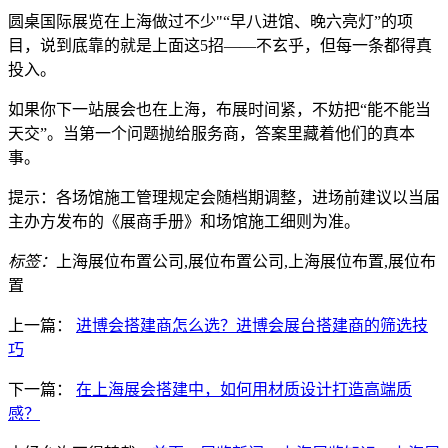
圆桌国际展览在上海做过不少"“早八进馆、晚六亮灯”的项
目，说到底靠的就是上面这5招——不玄乎，但每一条都得真
投入。
如果你下一站展会也在上海，布展时间紧，不妨把“能不能当
天交”。当第一个问题抛给服务商，答案里藏着他们的真本
事。
提示：各场馆施工管理规定会随档期调整，进场前建议以当届
主办方发布的《展商手册》和场馆施工细则为准。
标签：
上海展位布置公司,展位布置公司,上海展位布置,展位布
置
上一篇：
进博会搭建商怎么选？进博会展台搭建商的筛选技
巧
下一篇：
在上海展会搭建中，如何用材质设计打造高端质
感？