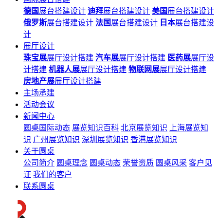
德国
展台搭建设计
迪拜
展台搭建设计
美国
展台搭建设计
俄罗斯
展台搭建设计
法国
展台搭建设计
日本
展台搭建设
计
展厅设计
珠宝展
展厅设计搭建
汽车展
展厅设计搭建
医药展
展厅设
计搭建
机器人展
展厅设计搭建
物联网展
展厅设计搭建
房地产展
展厅设计搭建
主场承建
活动会议
新闻中心
圆桌国际动态
展览知识百科
北京展览知识
上海展览知
识
广州展览知识
深圳展览知识
香港展览知识
关于圆桌
公司简介
圆桌理念
圆桌动态
荣誉资质
圆桌风采
客户见
证
我们的客户
联系圆桌