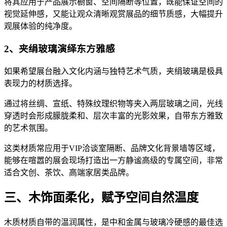
将其应用于产品展示橱窗、空间隔断等位置，既能保证空间的
视觉延伸感，又能让观众清晰观赏展品的细节质感，大幅提升
观展体验的纯净度。
2、夹绢玻璃演绎东方雅感
如果希望展台融入文化内涵与独特艺术气质，夹绢玻璃是极具
表现力的材质选择。
通过将丝绸、宣纸、特殊纹理织物等夹入两层玻璃之间，光线
穿透时会形成朦胧柔和、层次丰富的光影效果，自带东方雅致
的艺术氛围。
这类材质常应用于VIP洽谈室隔断、品牌文化背景墙等区域，
能够在喧嚣的展会现场打造出一方静谧高级的专属空间，非常
适合文创、茶饮、高端家居类品牌。
三、木饰面柔化，赋予空间自然温度
木质材质自带的温润属性，是中和金属与玻璃冷硬感的最佳选