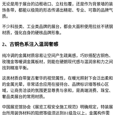
无论是用于展台的边框收口、立柱包覆，还是作为背景墙的装
饰条带，都能以极简的形态传递出精密、专业、可靠的品牌气
质。
不少科技类、工业类品牌的展台，都会大面积使用拉丝不锈钢
材质，强化自身的硬核品牌形象。
2、古铜色系注入温润奢感
纯冷调的金属材质容易让空间产生疏离感，巧妙搭配古铜色、
玫瑰金等暖调金属板材，则能在硬朗现代感与温润亲和力之间
找到精准平衡。
这类材质自带复古奢华的视觉属性，在暖光照射下会泛出柔和
的金属光晕，非常适合应用在接待台、品牌标识墙等核心区
域，让商务洽谈的氛围更显尊贵与亲和，是高端消费、珠宝、
奢品类展台的常用材质。
中国展览馆协会《展览工程安全施工规范》明确规定，特装展
台所用装饰材料的阻燃等级须达到B1级及以上，金属构件需