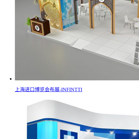
上海进口博览会布展-INFINTTI