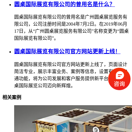
圆桌国际展览有限公司的曾用名是什么？
圆桌国际展览有限公司的曾用名是广州圆桌展览服务有
限公司，公司注册时间是2004年7月2日。在2019年06月
17日，从“广州圆桌展览服务有限公司”名称变更为“圆桌
国际展览有限公司”。
圆桌国际展览有限公司官方网站更新上线！
圆桌国际展览有限公司官方网站更新上线了，页面设计
简洁专业，展示丰富业务、案例等信息，设置有在线沟
通功能，将为公司发展和客户服务提供新平台，助力圆
桌国际展览公司迈向新辉煌。
相关案例