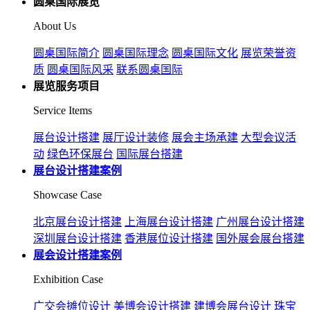
圆桌国际展览
About Us
圆桌国际简介
圆桌国际理念
圆桌国际文化
展览荣誉资
质
圆桌国际风采
联系圆桌国际
展览服务项目
Service Items
展台设计搭建
展厅设计装修
展会主场承建
大型会议活
动
绿色环保展台
国际展台搭建
展台设计搭建案例
Showcase Case
北京展台设计搭建
上海展台设计搭建
广州展台设计搭建
深圳展台设计搭建
香港展位设计搭建
国外展会展台搭建
展会设计搭建案例
Exhibition Case
广交会摊位设计
美博会设计搭建
建博会展台设计
珠宝