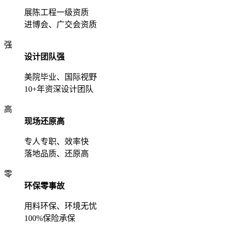
展陈工程一级资质
进博会、广交会资质
强
设计团队强
美院毕业、国际视野
10+年资深设计团队
高
现场还原高
专人专职、效率快
落地品质、还原高
零
环保零事故
用料环保、环境无忧
100%保险承保