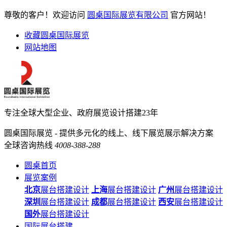
尊敬的客户！欢迎访问
圆桌国际展览有限公司
官方网站！
收藏圆桌国际展览
网站地图
专注全球大型企业、政府展览设计搭建23年
圆桌国际展览 - 提供多元化的线上、线下展览展示解决方案
全球咨询热线
4008-388-288
圆桌首页
展览案例
北京
展台搭建设计
上海
展台搭建设计
广州
展台搭建设计
深圳
展台搭建设计
成都
展台搭建设计
西安
展台搭建设计
国外
展台搭建设计
国际展台搭建