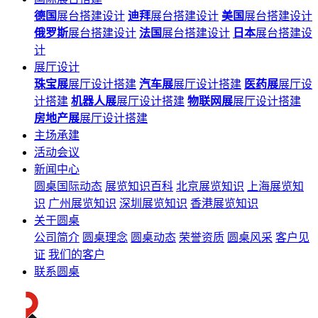
德国
展台搭建设计
迪拜
展台搭建设计
美国
展台搭建设计
俄罗斯
展台搭建设计
法国
展台搭建设计
日本
展台搭建设
计
展厅设计
珠宝展
展厅设计搭建
汽车展
展厅设计搭建
医药展
展厅设
计搭建
机器人展
展厅设计搭建
物联网展
展厅设计搭建
房地产展
展厅设计搭建
主场承建
活动会议
新闻中心
圆桌国际动态
展览知识百科
北京展览知识
上海展览知
识
广州展览知识
深圳展览知识
香港展览知识
关于圆桌
公司简介
圆桌理念
圆桌动态
荣誉资质
圆桌风采
客户见
证
我们的客户
联系圆桌