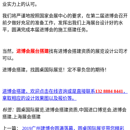
业实力上的认可。
我们将严谨地按照国家会展中心的要求，在第二届进博会召开
前夕做好充足的准备工作，发挥出我们上海展台设计好的水
平，圆满完成本届进博会的施工搭建任务。
当然，
进博会展台搭建
找有
进博会搭建资质的展览设计公司才
可以。
进博会搭建，找圆桌国际展览！定不辜负您的期待！
进博会搭建，欢迎点击在线咨询或是直接联系
132 8884 8441
，
拿取相应的设计效果图以及报价等。
标签：
圆桌国际展览,进博会搭建资质,中国进口博览会,进博会
搭建,上海展会搭建
上一篇：
2019广州建博会圆满落幕，圆桌国际展览带您精彩