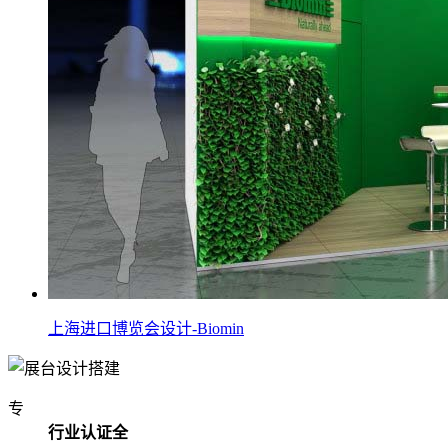
上海进口博览会设计-Biomin
专
行业认证全