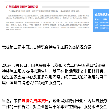
竞标第二届中国进口博览会特装施工服务商情况介绍
2019年3月16日，国家会展中心发布《第二届中国进口博览会
特装施工服务商招标通告》，我司在此期间提交申报材料后，
经过国家会展中心反复多次地考察，终于正式通知选定为第二
届中国进口博览会特装施工服务商。
当然，荣获
进博会搭建资质
，这也是对我们长期业内认真服务
工作的一种肯定，对企业创建十余年来在规模、服务水准及企