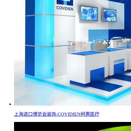
上海进口博览会装饰-COVIDIEN柯惠医疗