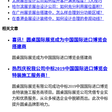
太原展台设计公司如何提升客户满意程度？5大技巧
哈尔滨展览展台设计公司：如何充分利用展位面积？
在广州展览展台搭建中，怎么样合理划分功能区域？
在香港会展设计装修中，如何设计合理的参观动线？
相关文章
喜讯！圆桌国际展览成为中国国际进口博览会
搭建商
圆桌国际展览成为中国国际进口博览会搭建商
热烈庆祝我公司中标2019中国国际进口博览会
特装施工服务商！
圆桌国际展览有限公司成功中标2019中国国际进口博览
会特装施工服务商项目。圆桌国际展览公司凭借专业实
力和优质服务，从众多候选企业中脱颖而出。此次中标
提升圆桌品牌影响力。