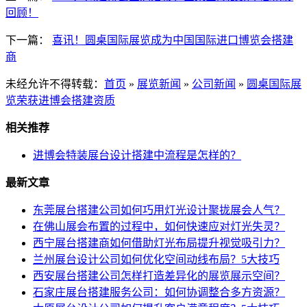
回顾！
下一篇：
喜讯！圆桌国际展览成为中国国际进口博览会搭建
商
未经允许不得转载：
首页
»
展览新闻
»
公司新闻
»
圆桌国际展
览荣获进博会搭建资质
相关推荐
进博会特装展台设计搭建中流程是怎样的？
最新文章
东莞展台搭建公司如何巧用灯光设计聚拢展会人气？
在佛山展会布置的过程中，如何快速应对灯光失灵？
西宁展台搭建商如何借助灯光布局提升视觉吸引力？
兰州展台设计公司如何优化空间动线布局？5大技巧
西安展台搭建公司怎样打造差异化的展览展示空间？
石家庄展台搭建服务公司：如何协调整合多方资源？