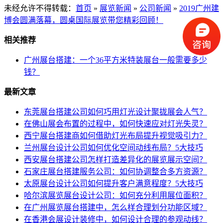
未经允许不得转载：
首页
»
展览新闻
»
公司新闻
»
2019广州建
博会圆满落幕，圆桌国际展览带您精彩回顾！
相关推荐
广州展台搭建：一个36平方米特装展台一般需要多少
钱？
最新文章
东莞展台搭建公司如何巧用灯光设计聚拢展会人气？
在佛山展会布置的过程中，如何快速应对灯光失灵？
西宁展台搭建商如何借助灯光布局提升视觉吸引力？
兰州展台设计公司如何优化空间动线布局？5大技巧
西安展台搭建公司怎样打造差异化的展览展示空间？
石家庄展台搭建服务公司：如何协调整合多方资源？
太原展台设计公司如何提升客户满意程度？5大技巧
哈尔滨展览展台设计公司：如何充分利用展位面积？
在广州展览展台搭建中，怎么样合理划分功能区域？
在香港会展设计装修中，如何设计合理的参观动线？