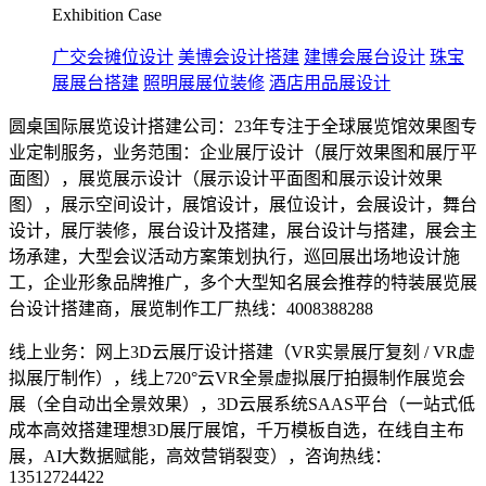
Exhibition Case
广交会摊位设计
美博会设计搭建
建博会展台设计
珠宝
展展台搭建
照明展展位装修
酒店用品展设计
圆桌国际展览设计搭建公司：23年专注于全球展览馆效果图专
业定制服务，业务范围：企业展厅设计（展厅效果图和展厅平
面图），展览展示设计（展示设计平面图和展示设计效果
图），展示空间设计，展馆设计，展位设计，会展设计，舞台
设计，展厅装修，展台设计及搭建，展台设计与搭建，展会主
场承建，大型会议活动方案策划执行，巡回展出场地设计施
工，企业形象品牌推广，多个大型知名展会推荐的特装展览展
台设计搭建商，展览制作工厂热线：4008388288
线上业务：网上3D云展厅设计搭建（VR实景展厅复刻 / VR虚
拟展厅制作），线上720°云VR全景虚拟展厅拍摄制作展览会
展（全自动出全景效果），3D云展系统SAAS平台（一站式低
成本高效搭建理想3D展厅展馆，千万模板自选，在线自主布
展，AI大数据赋能，高效营销裂变），咨询热线：
13512724422