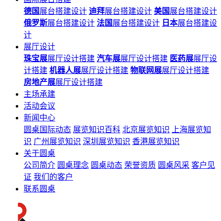
德国
展台搭建设计
迪拜
展台搭建设计
美国
展台搭建设计
俄罗斯
展台搭建设计
法国
展台搭建设计
日本
展台搭建设
计
展厅设计
珠宝展
展厅设计搭建
汽车展
展厅设计搭建
医药展
展厅设
计搭建
机器人展
展厅设计搭建
物联网展
展厅设计搭建
房地产展
展厅设计搭建
主场承建
活动会议
新闻中心
圆桌国际动态
展览知识百科
北京展览知识
上海展览知
识
广州展览知识
深圳展览知识
香港展览知识
关于圆桌
公司简介
圆桌理念
圆桌动态
荣誉资质
圆桌风采
客户见
证
我们的客户
联系圆桌