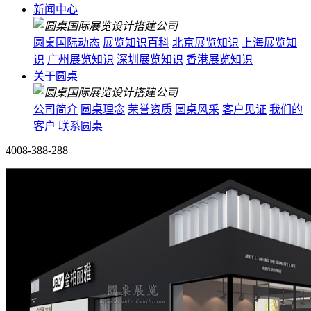
新闻中心
圆桌国际动态
展览知识百科
北京展览知识
上海展览知
识
广州展览知识
深圳展览知识
香港展览知识
关于圆桌
公司简介
圆桌理念
荣誉资质
圆桌风采
客户见证
我们的
客户
联系圆桌
4008-388-288