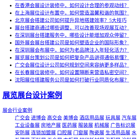
在香港会展设计装修中，如何设计合理的参观动线？
在上海展位设计布置中，如何营造温馨和谐的氛围？
北京展会搭建公司如何提升异地搭建效率？5大技巧
展台搭建商通过哪些调整，可以改善现场观展互动？
在深圳展台搭建服务中，哪些设计能增加观众停留？
国外展会展台搭建公司是如何塑造企业的国际形象？
在深圳展会布展中，如何为老品牌注入年轻化活力？
展览展台策划公司是如何把复杂产品讲得通俗易懂？
广交会展位设计公司如何规划空间来容纳更多样品？
在长春展位装修中，如何设置隔断来营造私密空间？
沈阳展位搭建服务公司是如何打破行业同质化布展？
展览展台设计案例
展会行业案例
广交会
进博会
高交会
美博会
酒店用品展
玩具展
汽车展
工业设备展
房地产展
医药展
服装展
机械展
广告标识展
安防展
连锁加盟展
口腔展
门窗展
陶瓷展
生活用品展
水