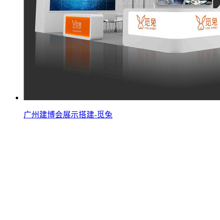
广州建博会展示搭建-觅兔