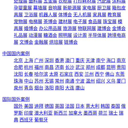
处理展
面料展
五金展
衣柜展
打印耗材展
汽配展
涂料展
孕婴童展
幕墙展
音响展
新能源展
家电展
厨卫展
箱包皮
具展
卫浴展
机器人展
体博会
无人机展
家具展
教育展
宠物展
电梯展
茶博会
建材展
电子展
食品展
珠宝展
模
具展
婚博会
办公用品展
旅游展
物联网展
建博会
金博会
礼品展
动漫展
糖酒会
照明展
设计周
半导体展
跨境电商
展
文博会
金融展
烘培展
链博会
中国国内案例
北京
上海
广州
深圳
香港
澳门
重庆
天津
南宁
海口
南京
合肥
杭州
福州
南昌
济南
长沙
武汉
郑州
成都
昆明
贵阳
沈阳
长春
哈尔滨
太原
石家庄
西安
兰州
西宁
佛山
东莞
珠海
中山
苏州
无锡
常州
南通
宁波
温州
绍兴
义乌
厦门
泉州
青岛
烟台
洛阳
南阳
大连
唐山
国际国外案例
国外
美国
迪拜
德国
英国
法国
日本
意大利
韩国
泰国
俄
罗斯
印度
澳大利亚
新西兰
加拿大
墨西哥
荷兰
瑞士
瑞
典
西班牙
葡萄牙