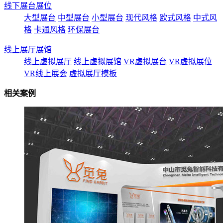
线下展台展位
大型展台
中型展台
小型展台
现代风格
欧式风格
中式风
格
卡通风格
环保展台
线上展厅展馆
线上虚拟展厅
线上虚拟展馆
VR虚拟展台
VR虚拟展位
VR线上展会
虚拟展厅模板
相关案例