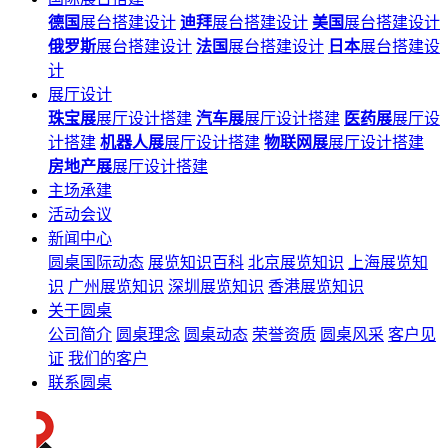
德国
展台搭建设计
迪拜
展台搭建设计
美国
展台搭建设计
俄罗斯
展台搭建设计
法国
展台搭建设计
日本
展台搭建设
计
展厅设计
珠宝展
展厅设计搭建
汽车展
展厅设计搭建
医药展
展厅设
计搭建
机器人展
展厅设计搭建
物联网展
展厅设计搭建
房地产展
展厅设计搭建
主场承建
活动会议
新闻中心
圆桌国际动态
展览知识百科
北京展览知识
上海展览知
识
广州展览知识
深圳展览知识
香港展览知识
关于圆桌
公司简介
圆桌理念
圆桌动态
荣誉资质
圆桌风采
客户见
证
我们的客户
联系圆桌