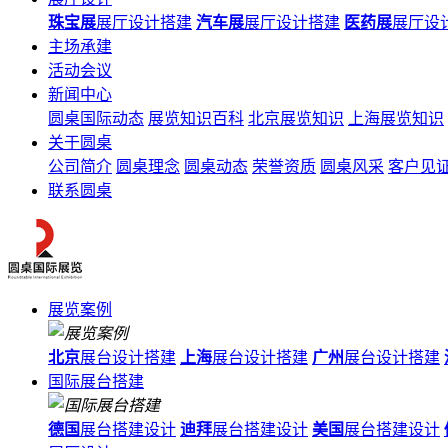
珠宝展
展厅设计搭建
汽车展
展厅设计搭建
医药展
展厅设
主场承建
活动会议
新闻中心
圆桌国际动态
展览知识百科
北京展览知识
上海展览知识
关于圆桌
公司简介
圆桌理念
圆桌动态
荣誉资质
圆桌风采
客户见
联系圆桌
展览案例
北京
展台设计搭建
上海
展台设计搭建
广州
展台设计搭建
国际展台搭建
德国
展台搭建设计
迪拜
展台搭建设计
美国
展台搭建设计