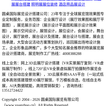
展展台搭建
照明展展位装修
酒店用品展设计
圆桌国际展览设计搭建公司：23年专注于全球展览馆效果图专
业定制服务，业务范围：企业展厅设计（展厅效果图和展厅平
面图），展览展示设计（展示设计平面图和展示设计效果
图），展示空间设计，展馆设计，展位设计，会展设计，舞台
设计，展厅装修，展台设计及搭建，展台设计与搭建，展会主
场承建，大型会议活动方案策划执行，巡回展出场地设计施
工，企业形象品牌推广，多个大型知名展会推荐的特装展览展
台设计搭建商，展览制作工厂热线：4008388288
线上业务：网上3D云展厅设计搭建（VR实景展厅复刻 / VR虚
拟展厅制作），线上720°云VR全景虚拟展厅拍摄制作展览会
展（全自动出全景效果），3D云展系统SAAS平台（一站式低
成本高效搭建理想3D展厅展馆，千万模板自选，在线自主布
展，AI大数据赋能，高效营销裂变），咨询热线：
13512724422
Copyright © 2004 - 2026 圆桌国际展览有限公司
（www.yuanzhuo.cn）All Rights Reserved