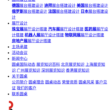
德国
展台搭建设计
迪拜
展台搭建设计
美国
展台搭建设计
俄罗斯
展台搭建设计
法国
展台搭建设计
日本
展台搭建设
计
展厅设计
珠宝展
展厅设计搭建
汽车展
展厅设计搭建
医药展
展厅设
计搭建
机器人展
展厅设计搭建
物联网展
展厅设计搭建
房地产展
展厅设计搭建
主场承建
活动会议
新闻中心
圆桌国际动态
展览知识百科
北京展览知识
上海展览知
识
广州展览知识
深圳展览知识
香港展览知识
关于圆桌
公司简介
圆桌理念
圆桌动态
荣誉资质
圆桌风采
客户见
证
我们的客户
联系圆桌