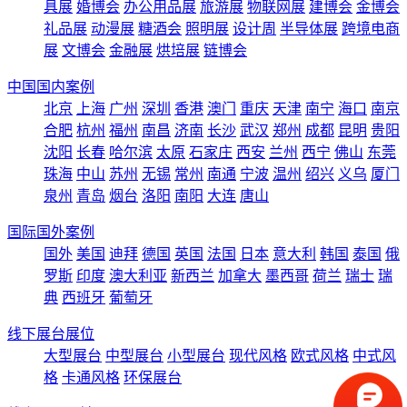
具展
婚博会
办公用品展
旅游展
物联网展
建博会
金博会
礼品展
动漫展
糖酒会
照明展
设计周
半导体展
跨境电商
展
文博会
金融展
烘培展
链博会
中国国内案例
北京
上海
广州
深圳
香港
澳门
重庆
天津
南宁
海口
南京
合肥
杭州
福州
南昌
济南
长沙
武汉
郑州
成都
昆明
贵阳
沈阳
长春
哈尔滨
太原
石家庄
西安
兰州
西宁
佛山
东莞
珠海
中山
苏州
无锡
常州
南通
宁波
温州
绍兴
义乌
厦门
泉州
青岛
烟台
洛阳
南阳
大连
唐山
国际国外案例
国外
美国
迪拜
德国
英国
法国
日本
意大利
韩国
泰国
俄
罗斯
印度
澳大利亚
新西兰
加拿大
墨西哥
荷兰
瑞士
瑞
典
西班牙
葡萄牙
线下展台展位
大型展台
中型展台
小型展台
现代风格
欧式风格
中式风
格
卡通风格
环保展台