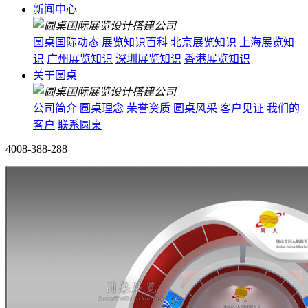
新闻中心
圆桌国际动态
展览知识百科
北京展览知识
上海展览知
识
广州展览知识
深圳展览知识
香港展览知识
关于圆桌
公司简介
圆桌理念
荣誉资质
圆桌风采
客户见证
我们的
客户
联系圆桌
4008-388-288