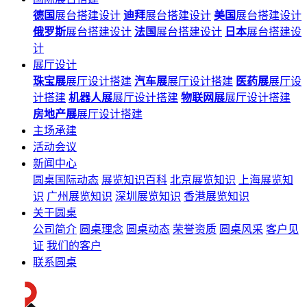
德国
展台搭建设计
迪拜
展台搭建设计
美国
展台搭建设计
俄罗斯
展台搭建设计
法国
展台搭建设计
日本
展台搭建设
计
展厅设计
珠宝展
展厅设计搭建
汽车展
展厅设计搭建
医药展
展厅设
计搭建
机器人展
展厅设计搭建
物联网展
展厅设计搭建
房地产展
展厅设计搭建
主场承建
活动会议
新闻中心
圆桌国际动态
展览知识百科
北京展览知识
上海展览知
识
广州展览知识
深圳展览知识
香港展览知识
关于圆桌
公司简介
圆桌理念
圆桌动态
荣誉资质
圆桌风采
客户见
证
我们的客户
联系圆桌