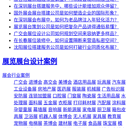
在深圳展台搭建服务中，哪些设计能增加观众停留？
国外展会展台搭建公司是如何塑造企业的国际形象？
在深圳展会布展中，如何为老品牌注入年轻化活力？
展览展台策划公司是如何把复杂产品讲得通俗易懂？
广交会展位设计公司如何规划空间来容纳更多样品？
在长春展位装修中，如何设置隔断来营造私密空间？
沈阳展位搭建服务公司是如何打破行业同质化布展？
展览展台设计案例
展会行业案例
广交会
进博会
高交会
美博会
酒店用品展
玩具展
汽车展
工业设备展
房地产展
医药展
服装展
机械展
广告标识展
安防展
连锁加盟展
口腔展
门窗展
陶瓷展
生活用品展
水
处理展
面料展
五金展
衣柜展
打印耗材展
汽配展
涂料展
孕婴童展
幕墙展
音响展
新能源展
家电展
厨卫展
箱包皮
具展
卫浴展
机器人展
体博会
无人机展
家具展
教育展
宠物展
电梯展
茶博会
建材展
电子展
食品展
珠宝展
模