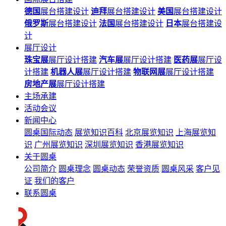
德国
展台搭建设计
迪拜
展台搭建设计
美国
展台搭建设计
俄罗斯
展台搭建设计
法国
展台搭建设计
日本
展台搭建设
计
展厅设计
珠宝展
展厅设计搭建
汽车展
展厅设计搭建
医药展
展厅设
计搭建
机器人展
展厅设计搭建
物联网展
展厅设计搭建
房地产展
展厅设计搭建
主场承建
活动会议
新闻中心
圆桌国际动态
展览知识百科
北京展览知识
上海展览知
识
广州展览知识
深圳展览知识
香港展览知识
关于圆桌
公司简介
圆桌理念
圆桌动态
荣誉资质
圆桌风采
客户见
证
我们的客户
联系圆桌