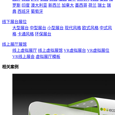
罗斯
印度
澳大利亚
新西兰
加拿大
墨西哥
荷兰
瑞士
瑞
典
西班牙
葡萄牙
线下展台展位
大型展台
中型展台
小型展台
现代风格
欧式风格
中式风
格
卡通风格
环保展台
线上展厅展馆
线上虚拟展厅
线上虚拟展馆
VR虚拟展台
VR虚拟展位
VR线上展会
虚拟展厅模板
相关案例