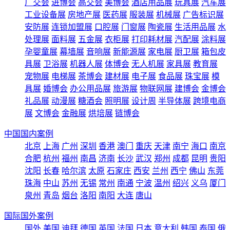
广交会
进博会
高交会
美博会
酒店用品展
玩具展
汽车展
工业设备展
房地产展
医药展
服装展
机械展
广告标识展
安防展
连锁加盟展
口腔展
门窗展
陶瓷展
生活用品展
水
处理展
面料展
五金展
衣柜展
打印耗材展
汽配展
涂料展
孕婴童展
幕墙展
音响展
新能源展
家电展
厨卫展
箱包皮
具展
卫浴展
机器人展
体博会
无人机展
家具展
教育展
宠物展
电梯展
茶博会
建材展
电子展
食品展
珠宝展
模
具展
婚博会
办公用品展
旅游展
物联网展
建博会
金博会
礼品展
动漫展
糖酒会
照明展
设计周
半导体展
跨境电商
展
文博会
金融展
烘培展
链博会
中国国内案例
北京
上海
广州
深圳
香港
澳门
重庆
天津
南宁
海口
南京
合肥
杭州
福州
南昌
济南
长沙
武汉
郑州
成都
昆明
贵阳
沈阳
长春
哈尔滨
太原
石家庄
西安
兰州
西宁
佛山
东莞
珠海
中山
苏州
无锡
常州
南通
宁波
温州
绍兴
义乌
厦门
泉州
青岛
烟台
洛阳
南阳
大连
唐山
国际国外案例
国外
美国
迪拜
德国
英国
法国
日本
意大利
韩国
泰国
俄