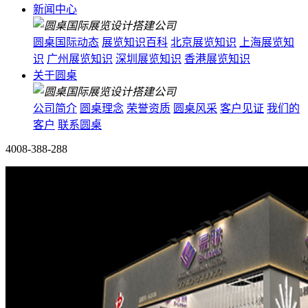
新闻中心
圆桌国际动态
展览知识百科
北京展览知识
上海展览知
识
广州展览知识
深圳展览知识
香港展览知识
关于圆桌
公司简介
圆桌理念
荣誉资质
圆桌风采
客户见证
我们的
客户
联系圆桌
4008-388-288