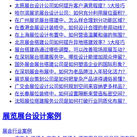
太原展台设计公司如何提升客户满意程度？5大技巧
哈尔滨展览展台设计公司：如何充分利用展位面积？
在广州展览展台搭建中，怎么样合理划分功能区域？
在香港会展设计装修中，如何设计合理的参观动线？
在上海展位设计布置中，如何营造温馨和谐的氛围？
北京展会搭建公司如何提升异地搭建效率？5大技巧
展台搭建商通过哪些调整，可以改善现场观展互动？
在深圳展台搭建服务中，哪些设计能增加观众停留？
国外展会展台搭建公司是如何塑造企业的国际形象？
在深圳展会布展中，如何为老品牌注入年轻化活力？
展览展台策划公司是如何把复杂产品讲得通俗易懂？
广交会展位设计公司如何规划空间来容纳更多样品？
在长春展位装修中，如何设置隔断来营造私密空间？
沈阳展位搭建服务公司是如何打破行业同质化布展？
展览展台设计案例
展会行业案例