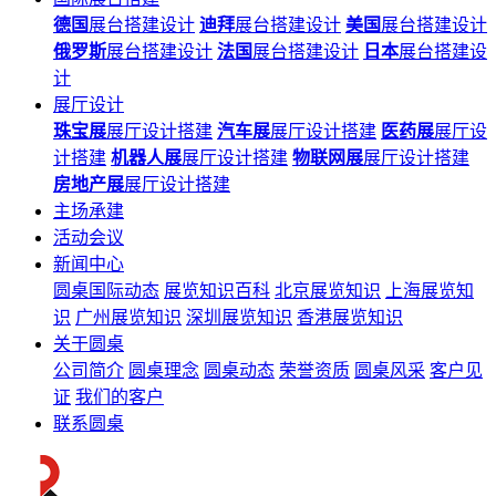
德国
展台搭建设计
迪拜
展台搭建设计
美国
展台搭建设计
俄罗斯
展台搭建设计
法国
展台搭建设计
日本
展台搭建设
计
展厅设计
珠宝展
展厅设计搭建
汽车展
展厅设计搭建
医药展
展厅设
计搭建
机器人展
展厅设计搭建
物联网展
展厅设计搭建
房地产展
展厅设计搭建
主场承建
活动会议
新闻中心
圆桌国际动态
展览知识百科
北京展览知识
上海展览知
识
广州展览知识
深圳展览知识
香港展览知识
关于圆桌
公司简介
圆桌理念
圆桌动态
荣誉资质
圆桌风采
客户见
证
我们的客户
联系圆桌