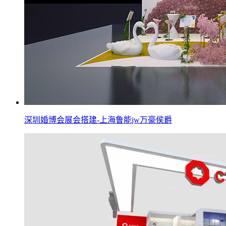
深圳婚博会展会搭建-上海鲁能jw万豪侯爵