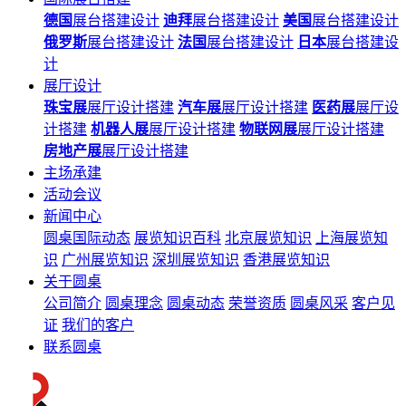
德国
展台搭建设计
迪拜
展台搭建设计
美国
展台搭建设计
俄罗斯
展台搭建设计
法国
展台搭建设计
日本
展台搭建设
计
展厅设计
珠宝展
展厅设计搭建
汽车展
展厅设计搭建
医药展
展厅设
计搭建
机器人展
展厅设计搭建
物联网展
展厅设计搭建
房地产展
展厅设计搭建
主场承建
活动会议
新闻中心
圆桌国际动态
展览知识百科
北京展览知识
上海展览知
识
广州展览知识
深圳展览知识
香港展览知识
关于圆桌
公司简介
圆桌理念
圆桌动态
荣誉资质
圆桌风采
客户见
证
我们的客户
联系圆桌