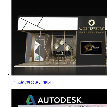
北京珠宝展台设计-睿珂