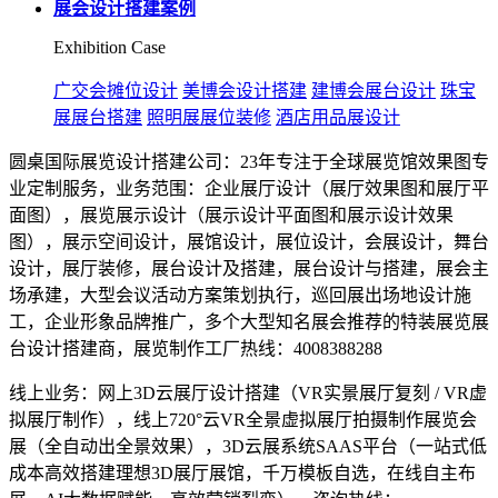
展会设计搭建案例
Exhibition Case
广交会摊位设计
美博会设计搭建
建博会展台设计
珠宝
展展台搭建
照明展展位装修
酒店用品展设计
圆桌国际展览设计搭建公司：23年专注于全球展览馆效果图专
业定制服务，业务范围：企业展厅设计（展厅效果图和展厅平
面图），展览展示设计（展示设计平面图和展示设计效果
图），展示空间设计，展馆设计，展位设计，会展设计，舞台
设计，展厅装修，展台设计及搭建，展台设计与搭建，展会主
场承建，大型会议活动方案策划执行，巡回展出场地设计施
工，企业形象品牌推广，多个大型知名展会推荐的特装展览展
台设计搭建商，展览制作工厂热线：4008388288
线上业务：网上3D云展厅设计搭建（VR实景展厅复刻 / VR虚
拟展厅制作），线上720°云VR全景虚拟展厅拍摄制作展览会
展（全自动出全景效果），3D云展系统SAAS平台（一站式低
成本高效搭建理想3D展厅展馆，千万模板自选，在线自主布