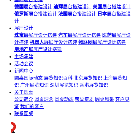
德国
展台搭建设计
迪拜
展台搭建设计
美国
展台搭建设计
俄罗斯
展台搭建设计
法国
展台搭建设计
日本
展台搭建设
计
展厅设计
珠宝展
展厅设计搭建
汽车展
展厅设计搭建
医药展
展厅设
计搭建
机器人展
展厅设计搭建
物联网展
展厅设计搭建
房地产展
展厅设计搭建
主场承建
活动会议
新闻中心
圆桌国际动态
展览知识百科
北京展览知识
上海展览知
识
广州展览知识
深圳展览知识
香港展览知识
关于圆桌
公司简介
圆桌理念
圆桌动态
荣誉资质
圆桌风采
客户见
证
我们的客户
联系圆桌