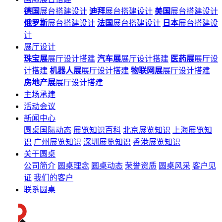
德国
展台搭建设计
迪拜
展台搭建设计
美国
展台搭建设计
俄罗斯
展台搭建设计
法国
展台搭建设计
日本
展台搭建设
计
展厅设计
珠宝展
展厅设计搭建
汽车展
展厅设计搭建
医药展
展厅设
计搭建
机器人展
展厅设计搭建
物联网展
展厅设计搭建
房地产展
展厅设计搭建
主场承建
活动会议
新闻中心
圆桌国际动态
展览知识百科
北京展览知识
上海展览知
识
广州展览知识
深圳展览知识
香港展览知识
关于圆桌
公司简介
圆桌理念
圆桌动态
荣誉资质
圆桌风采
客户见
证
我们的客户
联系圆桌