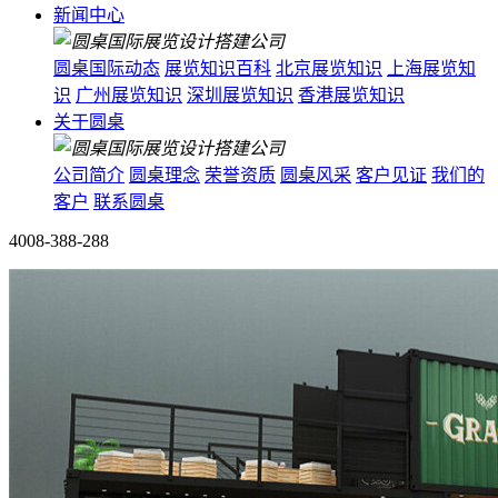
新闻中心
圆桌国际动态
展览知识百科
北京展览知识
上海展览知
识
广州展览知识
深圳展览知识
香港展览知识
关于圆桌
公司简介
圆桌理念
荣誉资质
圆桌风采
客户见证
我们的
客户
联系圆桌
4008-388-288