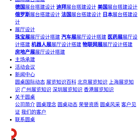
德国
展台搭建设计
迪拜
展台搭建设计
美国
展台搭建设计
俄罗斯
展台搭建设计
法国
展台搭建设计
日本
展台搭建设
计
展厅设计
珠宝展
展厅设计搭建
汽车展
展厅设计搭建
医药展
展厅设
计搭建
机器人展
展厅设计搭建
物联网展
展厅设计搭建
房地产展
展厅设计搭建
主场承建
活动会议
新闻中心
圆桌国际动态
展览知识百科
北京展览知识
上海展览知
识
广州展览知识
深圳展览知识
香港展览知识
关于圆桌
公司简介
圆桌理念
圆桌动态
荣誉资质
圆桌风采
客户见
证
我们的客户
联系圆桌