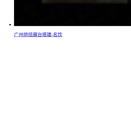
广州烘焙展台搭建-名饮