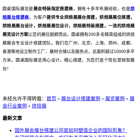
圆桌国际展览是
展会特装指定搭建商
，拥有十多年布展经验，也是
烘
焙展台搭建
商
。为客户
提供专业烘焙展展台搭建，烘焙展展位搭建，
烘焙展展台设计，烘焙展展位设计，烘焙展特装搭建，一流的烘焙展
展览设计方案
让您的展位脱颖而出，圆桌拥有200多名精英组成的烘焙
展展会专业设计搭建团队。我们在广州、北京、上海、郑州、成都、
香港等地设立制作工厂、展材仓储以及服务点，总面积超过10000多平
方米。圆桌国际展览用心设计，精心搭建，为您打造个性化营销型展
台！
未经允许不得转载：
首页
»
展台设计搭建案例
»
展览案例
»
展
会行业案例
»
烘培展
最新文章
国外展会展台搭建公司是如何塑造企业的国际形象？