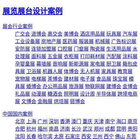
展览展台设计案例
展会行业案例
广交会
进博会
高交会
美博会
酒店用品展
玩具展
汽车展
工业设备展
房地产展
医药展
服装展
机械展
广告标识展
安防展
连锁加盟展
口腔展
门窗展
陶瓷展
生活用品展
水
处理展
面料展
五金展
衣柜展
打印耗材展
汽配展
涂料展
孕婴童展
幕墙展
音响展
新能源展
家电展
厨卫展
箱包皮
具展
卫浴展
机器人展
体博会
无人机展
家具展
教育展
宠物展
电梯展
茶博会
建材展
电子展
食品展
珠宝展
模
具展
婚博会
办公用品展
旅游展
物联网展
建博会
金博会
礼品展
动漫展
糖酒会
照明展
设计周
半导体展
跨境电商
展
文博会
金融展
烘培展
链博会
中国国内案例
北京
上海
广州
深圳
香港
澳门
重庆
天津
南宁
海口
南京
合肥
杭州
福州
南昌
济南
长沙
武汉
郑州
成都
昆明
贵阳
沈阳
长春
哈尔滨
太原
石家庄
西安
兰州
西宁
佛山
东莞