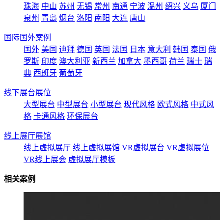
珠海
中山
苏州
无锡
常州
南通
宁波
温州
绍兴
义乌
厦门
泉州
青岛
烟台
洛阳
南阳
大连
唐山
国际国外案例
国外
美国
迪拜
德国
英国
法国
日本
意大利
韩国
泰国
俄
罗斯
印度
澳大利亚
新西兰
加拿大
墨西哥
荷兰
瑞士
瑞
典
西班牙
葡萄牙
线下展台展位
大型展台
中型展台
小型展台
现代风格
欧式风格
中式风
格
卡通风格
环保展台
线上展厅展馆
线上虚拟展厅
线上虚拟展馆
VR虚拟展台
VR虚拟展位
VR线上展会
虚拟展厅模板
相关案例