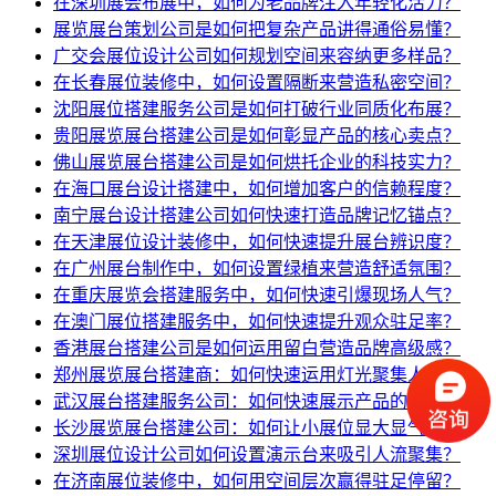
在深圳展会布展中，如何为老品牌注入年轻化活力？
展览展台策划公司是如何把复杂产品讲得通俗易懂？
广交会展位设计公司如何规划空间来容纳更多样品？
在长春展位装修中，如何设置隔断来营造私密空间？
沈阳展位搭建服务公司是如何打破行业同质化布展？
贵阳展览展台搭建公司是如何彰显产品的核心卖点？
佛山展览展台搭建公司是如何烘托企业的科技实力？
在海口展台设计搭建中，如何增加客户的信赖程度？
南宁展台设计搭建公司如何快速打造品牌记忆锚点？
在天津展位设计装修中，如何快速提升展台辨识度？
在广州展台制作中，如何设置绿植来营造舒适氛围？
在重庆展览会搭建服务中，如何快速引爆现场人气？
在澳门展位搭建服务中，如何快速提升观众驻足率？
香港展台搭建公司是如何运用留白营造品牌高级感？
郑州展览展台搭建商：如何快速运用灯光聚集人气？
武汉展台搭建服务公司：如何快速展示产品的亮点？
长沙展览展台搭建公司：如何让小展位显大显气派？
深圳展位设计公司如何设置演示台来吸引人流聚集？
在济南展位装修中，如何用空间层次赢得驻足停留？