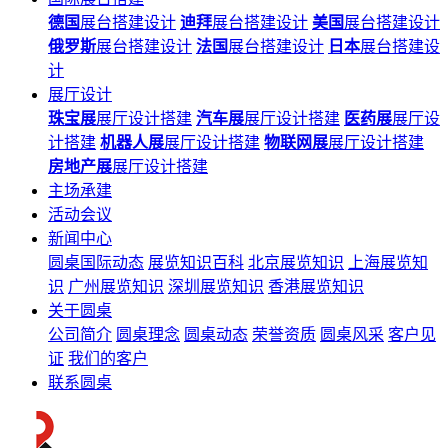
德国
展台搭建设计
迪拜
展台搭建设计
美国
展台搭建设计
俄罗斯
展台搭建设计
法国
展台搭建设计
日本
展台搭建设
计
展厅设计
珠宝展
展厅设计搭建
汽车展
展厅设计搭建
医药展
展厅设
计搭建
机器人展
展厅设计搭建
物联网展
展厅设计搭建
房地产展
展厅设计搭建
主场承建
活动会议
新闻中心
圆桌国际动态
展览知识百科
北京展览知识
上海展览知
识
广州展览知识
深圳展览知识
香港展览知识
关于圆桌
公司简介
圆桌理念
圆桌动态
荣誉资质
圆桌风采
客户见
证
我们的客户
联系圆桌