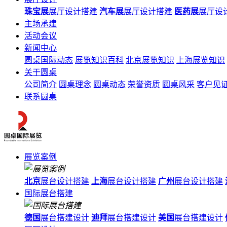
珠宝展
展厅设计搭建
汽车展
展厅设计搭建
医药展
展厅设
主场承建
活动会议
新闻中心
圆桌国际动态
展览知识百科
北京展览知识
上海展览知识
关于圆桌
公司简介
圆桌理念
圆桌动态
荣誉资质
圆桌风采
客户见
联系圆桌
展览案例
北京
展台设计搭建
上海
展台设计搭建
广州
展台设计搭建
国际展台搭建
德国
展台搭建设计
迪拜
展台搭建设计
美国
展台搭建设计