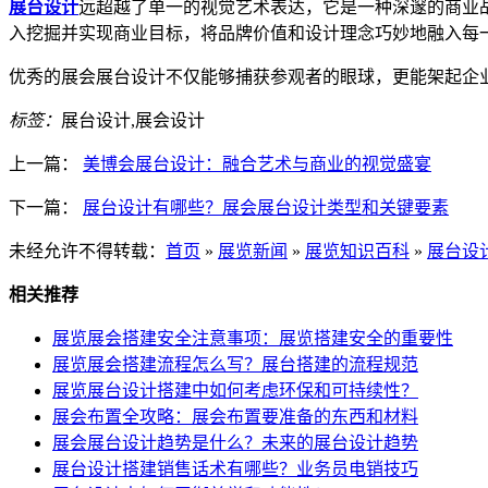
展台设计
远超越了单一的视觉艺术表达，它是一种深邃的商业
入挖掘并实现商业目标，将品牌价值和设计理念巧妙地融入每
优秀的展会展台设计不仅能够捕获参观者的眼球，更能架起企
标签：
展台设计,展会设计
上一篇：
美博会展台设计：融合艺术与商业的视觉盛宴
下一篇：
展台设计有哪些？展会展台设计类型和关键要素
未经允许不得转载：
首页
»
展览新闻
»
展览知识百科
»
展台设
相关推荐
展览展会搭建安全注意事项：展览搭建安全的重要性
展览展会搭建流程怎么写？展台搭建的流程规范
展览展台设计搭建中如何考虑环保和可持续性？
展会布置全攻略：展会布置要准备的东西和材料
展会展台设计趋势是什么？未来的展台设计趋势
展台设计搭建销售话术有哪些？业务员电销技巧