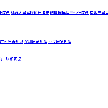
计搭建
机器人展
展厅设计搭建
物联网展
展厅设计搭建
房地产展
广州展览知识
深圳展览知识
香港展览知识
客户
联系圆桌