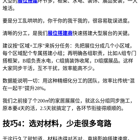
大型的
展位搭建
环节多，框架、水电、装饰、展品安装，一大
堆活。
要是分工乱哄哄的，你干你的我干我的，很容易耽误进度。
清晰的分工，是我们
展位搭建商
快速搭建大型展台的关键。
建议按“区域+工序”来拆分任务：先把展位分成几个小区域，
每个区域配个专属搭建小组；再明确各组职责，比如A组专门
搭框架，B组负责水电，C组搞装饰收尾，D组摆展品。这样
大家同步干活，互不干扰，效率能高不少。
数据能说明一切：用这种精细化分工的团队，效率比传统“混
在一起干”提升28%。
我们之前接了个200㎡的家居展展位，就这么分组同步施工，
原本要4天的活，2.5天就搞定了，各环节衔接得顺顺的。
技巧4：选对材料，少走很多弯路
干这行久了就知道，材料选得对不对，直接影响搭建速度。