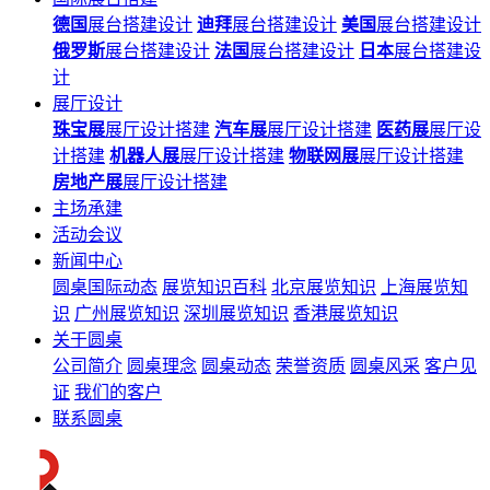
德国
展台搭建设计
迪拜
展台搭建设计
美国
展台搭建设计
俄罗斯
展台搭建设计
法国
展台搭建设计
日本
展台搭建设
计
展厅设计
珠宝展
展厅设计搭建
汽车展
展厅设计搭建
医药展
展厅设
计搭建
机器人展
展厅设计搭建
物联网展
展厅设计搭建
房地产展
展厅设计搭建
主场承建
活动会议
新闻中心
圆桌国际动态
展览知识百科
北京展览知识
上海展览知
识
广州展览知识
深圳展览知识
香港展览知识
关于圆桌
公司简介
圆桌理念
圆桌动态
荣誉资质
圆桌风采
客户见
证
我们的客户
联系圆桌