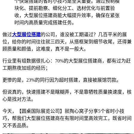
个快速搭建的省时小技巧是至关重要。通过预制模
块化、提前勘察、细化分工、选材优化与前置验
收，大型展位搭建商能大幅提升效率，确保在紧张
时间内高质量完成搭建任务。
做过
大型展位搭建
的公司，谁没被工期逼过？几百平米的展
位，给你的时间往往就三四天，从搭框架到细节收尾，还得兼
顾质量和颜值，这难度，真不是一般大。
行业里有组数据很扎心：70%的大型展位搭建商，都有过为赶
工期熬夜加班的经历；
更惨的是，23%的同行因为超时搭建，直接被展馆罚款。
但说真的，快速搭建不是瞎糊弄，不是靠牺牲质量换速度，核
心是找对方法。
今天，【圆桌国际展览公司】就掏心窝子分享5个省时小技
巧，帮我们大型展位搭建商在有限时间里高效完工，既省时间
又不丢品质。