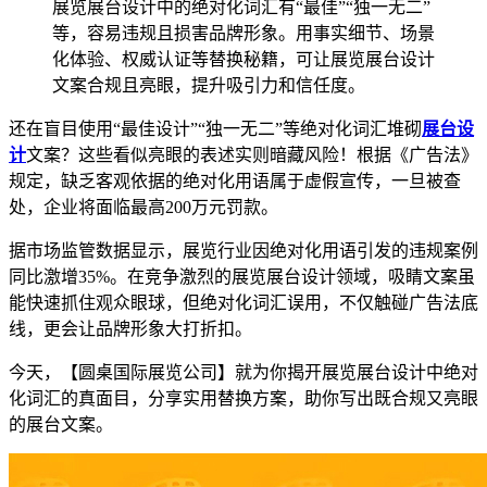
展览展台设计中的绝对化词汇有“最佳”“独一无二”
等，容易违规且损害品牌形象。用事实细节、场景
化体验、权威认证等替换秘籍，可让展览展台设计
文案合规且亮眼，提升吸引力和信任度。
还在盲目使用“最佳设计”“独一无二”等绝对化词汇堆砌
展台设
计
文案？这些看似亮眼的表述实则暗藏风险！根据《广告法》
规定，缺乏客观依据的绝对化用语属于虚假宣传，一旦被查
处，企业将面临最高200万元罚款。
据市场监管数据显示，展览行业因绝对化用语引发的违规案例
同比激增35%。在竞争激烈的展览展台设计领域，吸睛文案虽
能快速抓住观众眼球，但绝对化词汇误用，不仅触碰广告法底
线，更会让品牌形象大打折扣。
今天，【圆桌国际展览公司】就为你揭开展览展台设计中绝对
化词汇的真面目，分享实用替换方案，助你写出既合规又亮眼
的展台文案。