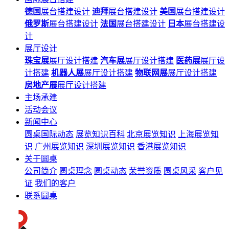
德国
展台搭建设计
迪拜
展台搭建设计
美国
展台搭建设计
俄罗斯
展台搭建设计
法国
展台搭建设计
日本
展台搭建设
计
展厅设计
珠宝展
展厅设计搭建
汽车展
展厅设计搭建
医药展
展厅设
计搭建
机器人展
展厅设计搭建
物联网展
展厅设计搭建
房地产展
展厅设计搭建
主场承建
活动会议
新闻中心
圆桌国际动态
展览知识百科
北京展览知识
上海展览知
识
广州展览知识
深圳展览知识
香港展览知识
关于圆桌
公司简介
圆桌理念
圆桌动态
荣誉资质
圆桌风采
客户见
证
我们的客户
联系圆桌