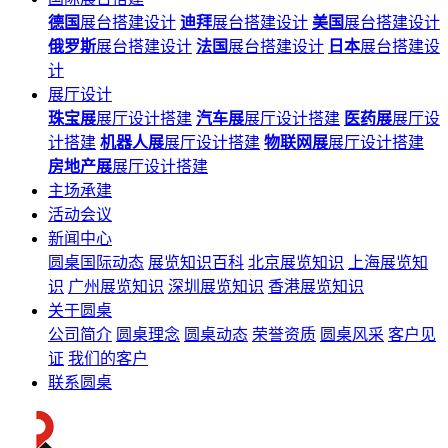
德国
展台搭建设计
迪拜
展台搭建设计
美国
展台搭建设计
俄罗斯
展台搭建设计
法国
展台搭建设计
日本
展台搭建设
计
展厅设计
珠宝展
展厅设计搭建
汽车展
展厅设计搭建
医药展
展厅设
计搭建
机器人展
展厅设计搭建
物联网展
展厅设计搭建
房地产展
展厅设计搭建
主场承建
活动会议
新闻中心
圆桌国际动态
展览知识百科
北京展览知识
上海展览知
识
广州展览知识
深圳展览知识
香港展览知识
关于圆桌
公司简介
圆桌理念
圆桌动态
荣誉资质
圆桌风采
客户见
证
我们的客户
联系圆桌