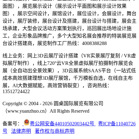
面图），展览展示设计（展示设计平面图和展示设计效果
图），展示空间设计，展馆设计，展位设计，会展设计，舞台
设计，展厅装修，展台设计及搭建，展台设计与搭建，展会主
场承建，大型会议活动方案策划执行，巡回展出场地设计施
工，企业形象品牌推广，多个大型知名展会推荐的特装展览展
台设计搭建商，展览制作工厂热线：4008388288
线上业务：网上3D云展厅设计搭建（VR实景展厅复刻 / VR虚
拟展厅制作），线上720°云VR全景虚拟展厅拍摄制作展览会
展（全自动出全景效果），3D云展系统SAAS平台（一站式低
成本高效搭建理想3D展厅展馆，千万模板自选，在线自主布
展，AI大数据赋能，高效营销裂变），咨询热线：
13512724422
Copyright © 2004 - 2026 圆桌国际展览有限公司
（www.yuanzhuo.cn）All Rights Reserved
备案号：
粤公网安备44010502003442号
粤ICP备11040726
号
法律声明
著作权与商标声明