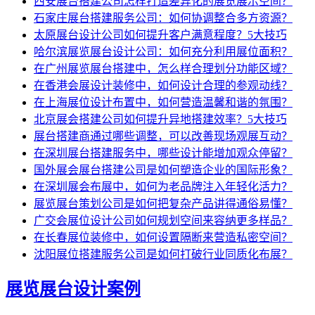
西安展台搭建公司怎样打造差异化的展览展示空间？
石家庄展台搭建服务公司：如何协调整合多方资源？
太原展台设计公司如何提升客户满意程度？5大技巧
哈尔滨展览展台设计公司：如何充分利用展位面积？
在广州展览展台搭建中，怎么样合理划分功能区域？
在香港会展设计装修中，如何设计合理的参观动线？
在上海展位设计布置中，如何营造温馨和谐的氛围？
北京展会搭建公司如何提升异地搭建效率？5大技巧
展台搭建商通过哪些调整，可以改善现场观展互动？
在深圳展台搭建服务中，哪些设计能增加观众停留？
国外展会展台搭建公司是如何塑造企业的国际形象？
在深圳展会布展中，如何为老品牌注入年轻化活力？
展览展台策划公司是如何把复杂产品讲得通俗易懂？
广交会展位设计公司如何规划空间来容纳更多样品？
在长春展位装修中，如何设置隔断来营造私密空间？
沈阳展位搭建服务公司是如何打破行业同质化布展？
展览展台设计案例