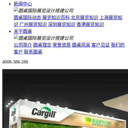
新闻中心
圆桌国际动态
展览知识百科
北京展览知识
上海展览知
识
广州展览知识
深圳展览知识
香港展览知识
关于圆桌
公司简介
圆桌理念
荣誉资质
圆桌风采
客户见证
我们的
客户
联系圆桌
4008-388-288