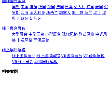
国际国外案例
国外
美国
迪拜
德国
英国
法国
日本
意大利
韩国
泰国
俄
罗斯
印度
澳大利亚
新西兰
加拿大
墨西哥
荷兰
瑞士
瑞
典
西班牙
葡萄牙
线下展台展位
大型展台
中型展台
小型展台
现代风格
欧式风格
中式风
格
卡通风格
环保展台
线上展厅展馆
线上虚拟展厅
线上虚拟展馆
VR虚拟展台
VR虚拟展位
VR线上展会
虚拟展厅模板
相关案例