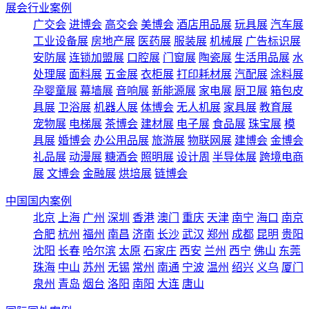
展会行业案例
广交会
进博会
高交会
美博会
酒店用品展
玩具展
汽车展
工业设备展
房地产展
医药展
服装展
机械展
广告标识展
安防展
连锁加盟展
口腔展
门窗展
陶瓷展
生活用品展
水
处理展
面料展
五金展
衣柜展
打印耗材展
汽配展
涂料展
孕婴童展
幕墙展
音响展
新能源展
家电展
厨卫展
箱包皮
具展
卫浴展
机器人展
体博会
无人机展
家具展
教育展
宠物展
电梯展
茶博会
建材展
电子展
食品展
珠宝展
模
具展
婚博会
办公用品展
旅游展
物联网展
建博会
金博会
礼品展
动漫展
糖酒会
照明展
设计周
半导体展
跨境电商
展
文博会
金融展
烘培展
链博会
中国国内案例
北京
上海
广州
深圳
香港
澳门
重庆
天津
南宁
海口
南京
合肥
杭州
福州
南昌
济南
长沙
武汉
郑州
成都
昆明
贵阳
沈阳
长春
哈尔滨
太原
石家庄
西安
兰州
西宁
佛山
东莞
珠海
中山
苏州
无锡
常州
南通
宁波
温州
绍兴
义乌
厦门
泉州
青岛
烟台
洛阳
南阳
大连
唐山