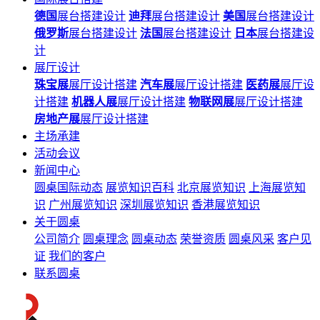
德国
展台搭建设计
迪拜
展台搭建设计
美国
展台搭建设计
俄罗斯
展台搭建设计
法国
展台搭建设计
日本
展台搭建设
计
展厅设计
珠宝展
展厅设计搭建
汽车展
展厅设计搭建
医药展
展厅设
计搭建
机器人展
展厅设计搭建
物联网展
展厅设计搭建
房地产展
展厅设计搭建
主场承建
活动会议
新闻中心
圆桌国际动态
展览知识百科
北京展览知识
上海展览知
识
广州展览知识
深圳展览知识
香港展览知识
关于圆桌
公司简介
圆桌理念
圆桌动态
荣誉资质
圆桌风采
客户见
证
我们的客户
联系圆桌