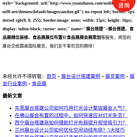
style="background: url("http://www.yuanzhuosz.com/ueditor1_3_5-
utf8-net/themes/default/images/anchor.gif") no-repeat left; border: 1px
dotted rgb(0, 0, 255); border-image: none; width: 15px; height: 16px;
display: inline-block; cursor: auto;" name="展台搭建">展台搭建、食
品展摊位装修、食品展展位布置
和
食品展
展会展策划
等服务，将您的
展台交给圆桌国际展览，我们定不辜负您的期待！
未经允许不得转载：
首页
»
展台设计搭建案例
»
展览案例
»
展
会行业案例
»
食品展
最新文章
东莞展台搭建公司如何巧用灯光设计聚拢展会人气？
在佛山展会布置的过程中，如何快速应对灯光失灵？
西宁展台搭建商如何借助灯光布局提升视觉吸引力？
兰州展台设计公司如何优化空间动线布局？5大技巧