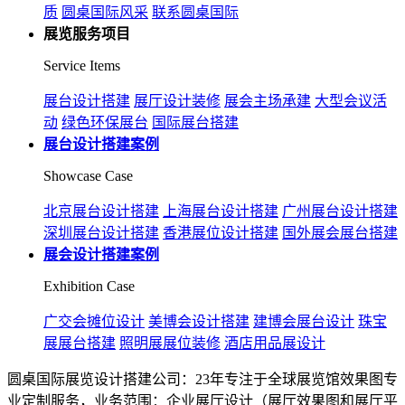
质
圆桌国际风采
联系圆桌国际
展览服务项目
Service Items
展台设计搭建
展厅设计装修
展会主场承建
大型会议活
动
绿色环保展台
国际展台搭建
展台设计搭建案例
Showcase Case
北京展台设计搭建
上海展台设计搭建
广州展台设计搭建
深圳展台设计搭建
香港展位设计搭建
国外展会展台搭建
展会设计搭建案例
Exhibition Case
广交会摊位设计
美博会设计搭建
建博会展台设计
珠宝
展展台搭建
照明展展位装修
酒店用品展设计
圆桌国际展览设计搭建公司：23年专注于全球展览馆效果图专
业定制服务，业务范围：企业展厅设计（展厅效果图和展厅平