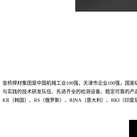
金桥焊材集团是中国机械工业100强，天津市企业100强，
与实践的技术研发队伍、先进齐全的检测设备、稳定可靠的产品质
KR（韩国）、RS（俄罗斯）、RINA（意大利）、BKI（印