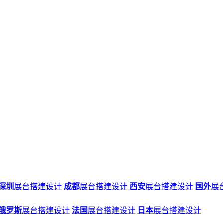
深圳
展台搭建设计
成都
展台搭建设计
西安
展台搭建设计
国外
展
俄罗斯
展台搭建设计
法国
展台搭建设计
日本
展台搭建设计