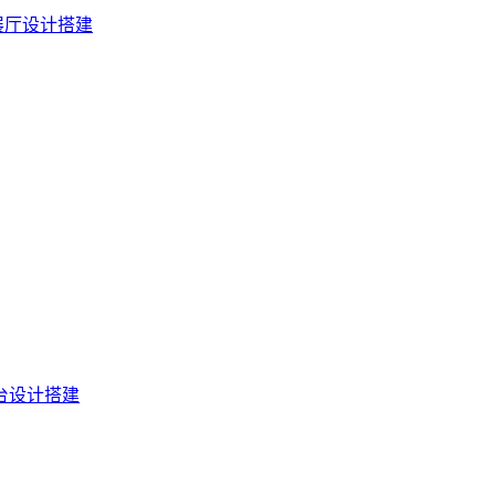
展厅设计搭建
台设计搭建