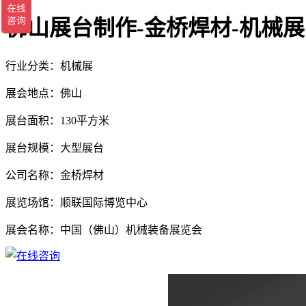
佛山展台制作-金桥焊材-机械
行业分类：机械展
展会地点：佛山
展台面积：130平方米
展台规模：大型展台
公司名称：金桥焊材
展览场馆：顺联国际博览中心
展会名称：中国（佛山）机械装备展览会