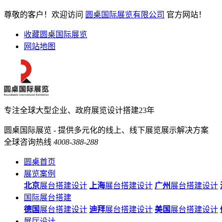
尊敬的客户！欢迎访问
圆桌国际展览有限公司
官方网站！
收藏圆桌国际展览
网站地图
专注全球大型企业、政府展览设计搭建23年
圆桌国际展览 - 提供多元化的线上、线下展览展示解决方案
全球咨询热线
4008-388-288
圆桌首页
展览案例
北京
展台搭建设计
上海
展台搭建设计
广州
展台搭建设计
国际展台搭建
德国
展台搭建设计
迪拜
展台搭建设计
美国
展台搭建设计
展厅设计