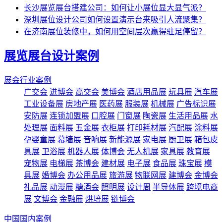
长沙展览展台搭建公司：如何让小展位显大显气派？
深圳展位设计公司如何设置演示台来吸引人流聚集？
在济南展位装修中，如何用空间层次赢得驻足停留？
展览展台设计案例
展会行业案例
广交会
进博会
高交会
美博会
酒店用品展
玩具展
汽车展
工业设备展
房地产展
医药展
服装展
机械展
广告标识展
安防展
连锁加盟展
口腔展
门窗展
陶瓷展
生活用品展
水
处理展
面料展
五金展
衣柜展
打印耗材展
汽配展
涂料展
孕婴童展
幕墙展
音响展
新能源展
家电展
厨卫展
箱包皮
具展
卫浴展
机器人展
体博会
无人机展
家具展
教育展
宠物展
电梯展
茶博会
建材展
电子展
食品展
珠宝展
模
具展
婚博会
办公用品展
旅游展
物联网展
建博会
金博会
礼品展
动漫展
糖酒会
照明展
设计周
半导体展
跨境电商
展
文博会
金融展
烘培展
链博会
中国国内案例