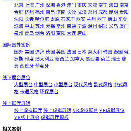
北京
上海
广州
深圳
香港
澳门
重庆
天津
南宁
海口
南京
合肥
杭州
福州
南昌
济南
长沙
武汉
郑州
成都
昆明
贵阳
沈阳
长春
哈尔滨
太原
石家庄
西安
兰州
西宁
佛山
东莞
珠海
中山
苏州
无锡
常州
南通
宁波
温州
绍兴
义乌
厦门
泉州
青岛
烟台
洛阳
南阳
大连
唐山
国际国外案例
国外
美国
迪拜
德国
英国
法国
日本
意大利
韩国
泰国
俄
罗斯
印度
澳大利亚
新西兰
加拿大
墨西哥
荷兰
瑞士
瑞
典
西班牙
葡萄牙
线下展台展位
大型展台
中型展台
小型展台
现代风格
欧式风格
中式风
格
卡通风格
环保展台
线上展厅展馆
线上虚拟展厅
线上虚拟展馆
VR虚拟展台
VR虚拟展位
VR线上展会
虚拟展厅模板
相关案例