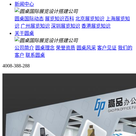
新闻中心
圆桌国际动态
展览知识百科
北京展览知识
上海展览知
识
广州展览知识
深圳展览知识
香港展览知识
关于圆桌
公司简介
圆桌理念
荣誉资质
圆桌风采
客户见证
我们的
客户
联系圆桌
4008-388-288