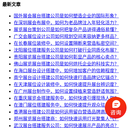
最新文章
国外展会展台搭建公司是如何塑造企业的国际形象？
在深圳展会布展中，如何为老品牌注入年轻化活力？
展览展台策划公司是如何把复杂产品讲得通俗易懂？
广交会展位设计公司如何规划空间来容纳更多样品？
在长春展位装修中，如何设置隔断来营造私密空间？
沈阳展位搭建服务公司是如何打破行业同质化布展？
贵阳展览展台搭建公司是如何彰显产品的核心卖点？
佛山展览展台搭建公司是如何烘托企业的科技实力？
在海口展台设计搭建中，如何增加客户的信赖程度？
南宁展台设计搭建公司如何快速打造品牌记忆锚点？
在天津展位设计装修中，如何快速提升展台辨识度？
在广州展台制作中，如何设置绿植来营造舒适氛围？
在重庆展览会搭建服务中，如何快速引爆现场人气？
在澳门展位搭建服务中，如何快速提升观众驻足率？
香港展台搭建公司是如何运用留白营造品牌高级感？
郑州展览展台搭建商：如何快速运用灯光聚集人气？
武汉展台搭建服务公司：如何快速展示产品的亮点？