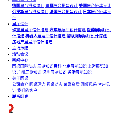
德国
展台搭建设计
迪拜
展台搭建设计
美国
展台搭建设计
俄罗斯
展台搭建设计
法国
展台搭建设计
日本
展台搭建设
计
展厅设计
珠宝展
展厅设计搭建
汽车展
展厅设计搭建
医药展
展厅设
计搭建
机器人展
展厅设计搭建
物联网展
展厅设计搭建
房地产展
展厅设计搭建
主场承建
活动会议
新闻中心
圆桌国际动态
展览知识百科
北京展览知识
上海展览知
识
广州展览知识
深圳展览知识
香港展览知识
关于圆桌
公司简介
圆桌理念
圆桌动态
荣誉资质
圆桌风采
客户见
证
我们的客户
联系圆桌