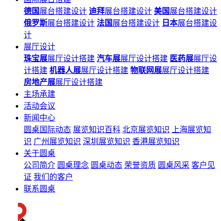
德国
展台搭建设计
迪拜
展台搭建设计
美国
展台搭建设计
俄罗斯
展台搭建设计
法国
展台搭建设计
日本
展台搭建设
计
展厅设计
珠宝展
展厅设计搭建
汽车展
展厅设计搭建
医药展
展厅设
计搭建
机器人展
展厅设计搭建
物联网展
展厅设计搭建
房地产展
展厅设计搭建
主场承建
活动会议
新闻中心
圆桌国际动态
展览知识百科
北京展览知识
上海展览知
识
广州展览知识
深圳展览知识
香港展览知识
关于圆桌
公司简介
圆桌理念
圆桌动态
荣誉资质
圆桌风采
客户见
证
我们的客户
联系圆桌