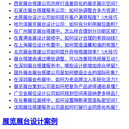
西安展台搭建公司怎样打造差异化的展览展示空间？
石家庄展台搭建服务公司：如何协调整合多方资源？
太原展台设计公司如何提升客户满意程度？5大技巧
哈尔滨展览展台设计公司：如何充分利用展位面积？
在广州展览展台搭建中，怎么样合理划分功能区域？
在香港会展设计装修中，如何设计合理的参观动线？
在上海展位设计布置中，如何营造温馨和谐的氛围？
北京展会搭建公司如何提升异地搭建效率？5大技巧
展台搭建商通过哪些调整，可以改善现场观展互动？
在深圳展台搭建服务中，哪些设计能增加观众停留？
国外展会展台搭建公司是如何塑造企业的国际形象？
在深圳展会布展中，如何为老品牌注入年轻化活力？
展览展台策划公司是如何把复杂产品讲得通俗易懂？
广交会展位设计公司如何规划空间来容纳更多样品？
在长春展位装修中，如何设置隔断来营造私密空间？
沈阳展位搭建服务公司是如何打破行业同质化布展？
展览展台设计案例