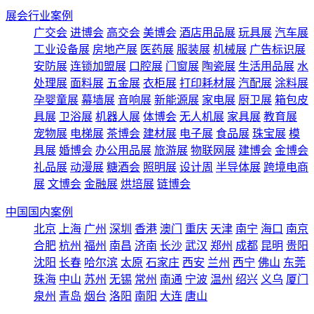
展会行业案例
广交会
进博会
高交会
美博会
酒店用品展
玩具展
汽车展
工业设备展
房地产展
医药展
服装展
机械展
广告标识展
安防展
连锁加盟展
口腔展
门窗展
陶瓷展
生活用品展
水
处理展
面料展
五金展
衣柜展
打印耗材展
汽配展
涂料展
孕婴童展
幕墙展
音响展
新能源展
家电展
厨卫展
箱包皮
具展
卫浴展
机器人展
体博会
无人机展
家具展
教育展
宠物展
电梯展
茶博会
建材展
电子展
食品展
珠宝展
模
具展
婚博会
办公用品展
旅游展
物联网展
建博会
金博会
礼品展
动漫展
糖酒会
照明展
设计周
半导体展
跨境电商
展
文博会
金融展
烘培展
链博会
中国国内案例
北京
上海
广州
深圳
香港
澳门
重庆
天津
南宁
海口
南京
合肥
杭州
福州
南昌
济南
长沙
武汉
郑州
成都
昆明
贵阳
沈阳
长春
哈尔滨
太原
石家庄
西安
兰州
西宁
佛山
东莞
珠海
中山
苏州
无锡
常州
南通
宁波
温州
绍兴
义乌
厦门
泉州
青岛
烟台
洛阳
南阳
大连
唐山