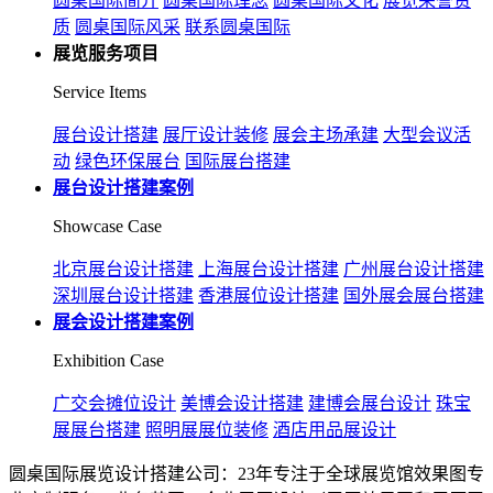
圆桌国际简介
圆桌国际理念
圆桌国际文化
展览荣誉资
质
圆桌国际风采
联系圆桌国际
展览服务项目
Service Items
展台设计搭建
展厅设计装修
展会主场承建
大型会议活
动
绿色环保展台
国际展台搭建
展台设计搭建案例
Showcase Case
北京展台设计搭建
上海展台设计搭建
广州展台设计搭建
深圳展台设计搭建
香港展位设计搭建
国外展会展台搭建
展会设计搭建案例
Exhibition Case
广交会摊位设计
美博会设计搭建
建博会展台设计
珠宝
展展台搭建
照明展展位装修
酒店用品展设计
圆桌国际展览设计搭建公司：23年专注于全球展览馆效果图专