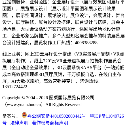
业定制服务，业务范围：企业展厅设计（展厅效果图和展厅平
面图），展览展示设计（展示设计平面图和展示设计效果
图），展示空间设计，展馆设计，展位设计，会展设计，舞台
设计，展厅装修，展台设计及搭建，展台设计与搭建，展会主
场承建，大型会议活动方案策划执行，巡回展出场地设计施
工，企业形象品牌推广，多个大型知名展会推荐的特装展览展
台设计搭建商，展览制作工厂热线：4008388288
线上业务：网上3D云展厅设计搭建（VR实景展厅复刻 / VR虚
拟展厅制作），线上720°云VR全景虚拟展厅拍摄制作展览会
展（全自动出全景效果），3D云展系统SAAS平台（一站式低
成本高效搭建理想3D展厅展馆，千万模板自选，在线自主布
展，AI大数据赋能，高效营销裂变），咨询热线：
13512724422
Copyright © 2004 - 2026 圆桌国际展览有限公司
（www.yuanzhuo.cn）All Rights Reserved
备案号：
粤公网安备44010502003442号
粤ICP备11040726
号
法律声明
著作权与商标声明