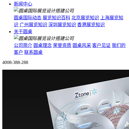
新闻中心
圆桌国际动态
展览知识百科
北京展览知识
上海展览知
识
广州展览知识
深圳展览知识
香港展览知识
关于圆桌
公司简介
圆桌理念
荣誉资质
圆桌风采
客户见证
我们的
客户
联系圆桌
4008-388-288