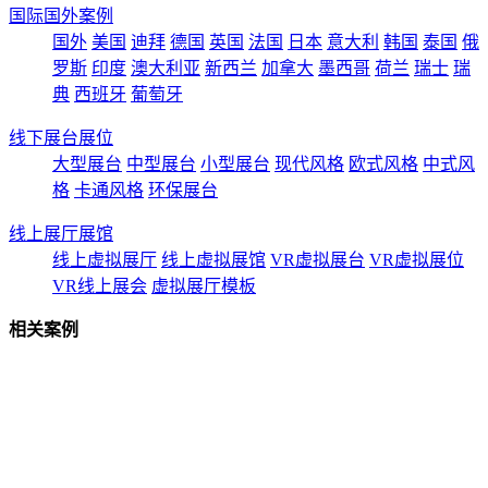
国际国外案例
国外
美国
迪拜
德国
英国
法国
日本
意大利
韩国
泰国
俄
罗斯
印度
澳大利亚
新西兰
加拿大
墨西哥
荷兰
瑞士
瑞
典
西班牙
葡萄牙
线下展台展位
大型展台
中型展台
小型展台
现代风格
欧式风格
中式风
格
卡通风格
环保展台
线上展厅展馆
线上虚拟展厅
线上虚拟展馆
VR虚拟展台
VR虚拟展位
VR线上展会
虚拟展厅模板
相关案例