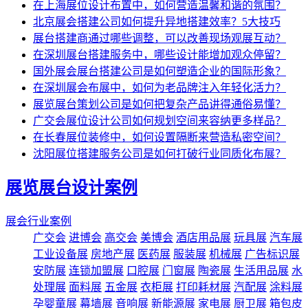
在上海展位设计布置中，如何营造温馨和谐的氛围？
北京展会搭建公司如何提升异地搭建效率？5大技巧
展台搭建商通过哪些调整，可以改善现场观展互动？
在深圳展台搭建服务中，哪些设计能增加观众停留？
国外展会展台搭建公司是如何塑造企业的国际形象？
在深圳展会布展中，如何为老品牌注入年轻化活力？
展览展台策划公司是如何把复杂产品讲得通俗易懂？
广交会展位设计公司如何规划空间来容纳更多样品？
在长春展位装修中，如何设置隔断来营造私密空间？
沈阳展位搭建服务公司是如何打破行业同质化布展？
展览展台设计案例
展会行业案例
广交会
进博会
高交会
美博会
酒店用品展
玩具展
汽车展
工业设备展
房地产展
医药展
服装展
机械展
广告标识展
安防展
连锁加盟展
口腔展
门窗展
陶瓷展
生活用品展
水
处理展
面料展
五金展
衣柜展
打印耗材展
汽配展
涂料展
孕婴童展
幕墙展
音响展
新能源展
家电展
厨卫展
箱包皮