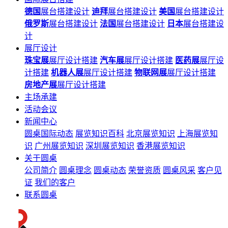
德国
展台搭建设计
迪拜
展台搭建设计
美国
展台搭建设计
俄罗斯
展台搭建设计
法国
展台搭建设计
日本
展台搭建设
计
展厅设计
珠宝展
展厅设计搭建
汽车展
展厅设计搭建
医药展
展厅设
计搭建
机器人展
展厅设计搭建
物联网展
展厅设计搭建
房地产展
展厅设计搭建
主场承建
活动会议
新闻中心
圆桌国际动态
展览知识百科
北京展览知识
上海展览知
识
广州展览知识
深圳展览知识
香港展览知识
关于圆桌
公司简介
圆桌理念
圆桌动态
荣誉资质
圆桌风采
客户见
证
我们的客户
联系圆桌