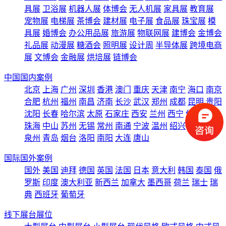
具展
卫浴展
机器人展
体博会
无人机展
家具展
教育展
宠物展
电梯展
茶博会
建材展
电子展
食品展
珠宝展
模
具展
婚博会
办公用品展
旅游展
物联网展
建博会
金博会
礼品展
动漫展
糖酒会
照明展
设计周
半导体展
跨境电商
展
文博会
金融展
烘培展
链博会
中国国内案例
北京
上海
广州
深圳
香港
澳门
重庆
天津
南宁
海口
南京
合肥
杭州
福州
南昌
济南
长沙
武汉
郑州
成都
昆明
贵阳
沈阳
长春
哈尔滨
太原
石家庄
西安
兰州
西宁
佛山
东莞
珠海
中山
苏州
无锡
常州
南通
宁波
温州
绍兴
义乌
厦门
泉州
青岛
烟台
洛阳
南阳
大连
唐山
国际国外案例
国外
美国
迪拜
德国
英国
法国
日本
意大利
韩国
泰国
俄
罗斯
印度
澳大利亚
新西兰
加拿大
墨西哥
荷兰
瑞士
瑞
典
西班牙
葡萄牙
线下展台展位