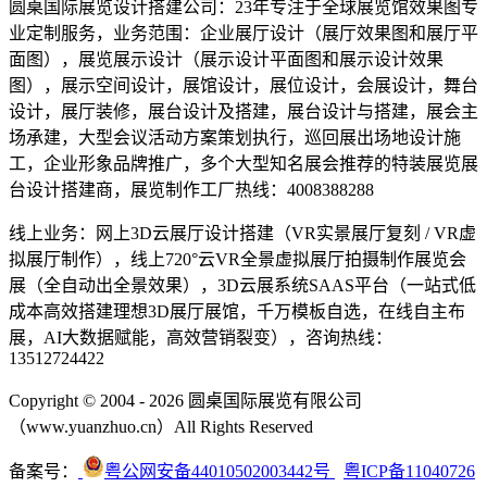
圆桌国际展览设计搭建公司：23年专注于全球展览馆效果图专
业定制服务，业务范围：企业展厅设计（展厅效果图和展厅平
面图），展览展示设计（展示设计平面图和展示设计效果
图），展示空间设计，展馆设计，展位设计，会展设计，舞台
设计，展厅装修，展台设计及搭建，展台设计与搭建，展会主
场承建，大型会议活动方案策划执行，巡回展出场地设计施
工，企业形象品牌推广，多个大型知名展会推荐的特装展览展
台设计搭建商，展览制作工厂热线：4008388288
线上业务：网上3D云展厅设计搭建（VR实景展厅复刻 / VR虚
拟展厅制作），线上720°云VR全景虚拟展厅拍摄制作展览会
展（全自动出全景效果），3D云展系统SAAS平台（一站式低
成本高效搭建理想3D展厅展馆，千万模板自选，在线自主布
展，AI大数据赋能，高效营销裂变），咨询热线：
13512724422
Copyright © 2004 - 2026 圆桌国际展览有限公司
（www.yuanzhuo.cn）All Rights Reserved
备案号：
粤公网安备44010502003442号
粤ICP备11040726