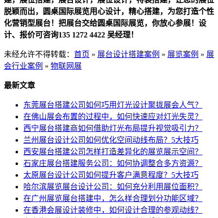
脱颖而出，圆桌国际展览用心设计，精心搭建，为您打造个性
化营销型展台！把展台交给圆桌国际展览，你放心参展！设
计、报价可咨询135 1272 4422 吴经理！
未经允许不得转载：
首页
»
展台设计搭建案例
»
展览案例
»
展
会行业案例
»
物联网展
最新文章
东莞展台搭建公司如何巧用灯光设计聚拢展会人气？
在佛山展会布置的过程中，如何快速应对灯光失灵？
西宁展台搭建商如何借助灯光布局提升视觉吸引力？
兰州展台设计公司如何优化空间动线布局？5大技巧
西安展台搭建公司怎样打造差异化的展览展示空间？
石家庄展台搭建服务公司：如何协调整合多方资源？
太原展台设计公司如何提升客户满意程度？5大技巧
哈尔滨展览展台设计公司：如何充分利用展位面积？
在广州展览展台搭建中，怎么样合理划分功能区域？
在香港会展设计装修中，如何设计合理的参观动线？