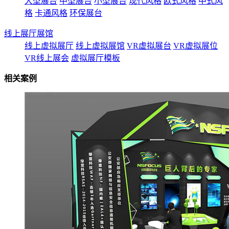
大型展台
中型展台
小型展台
现代风格
欧式风格
中式风
格
卡通风格
环保展台
线上展厅展馆
线上虚拟展厅
线上虚拟展馆
VR虚拟展台
VR虚拟展位
VR线上展会
虚拟展厅模板
相关案例