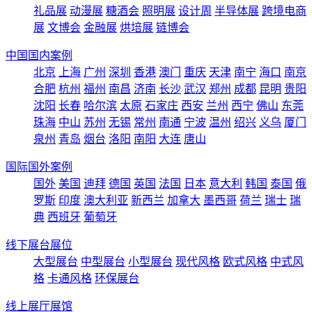
礼品展
动漫展
糖酒会
照明展
设计周
半导体展
跨境电商
展
文博会
金融展
烘培展
链博会
中国国内案例
北京
上海
广州
深圳
香港
澳门
重庆
天津
南宁
海口
南京
合肥
杭州
福州
南昌
济南
长沙
武汉
郑州
成都
昆明
贵阳
沈阳
长春
哈尔滨
太原
石家庄
西安
兰州
西宁
佛山
东莞
珠海
中山
苏州
无锡
常州
南通
宁波
温州
绍兴
义乌
厦门
泉州
青岛
烟台
洛阳
南阳
大连
唐山
国际国外案例
国外
美国
迪拜
德国
英国
法国
日本
意大利
韩国
泰国
俄
罗斯
印度
澳大利亚
新西兰
加拿大
墨西哥
荷兰
瑞士
瑞
典
西班牙
葡萄牙
线下展台展位
大型展台
中型展台
小型展台
现代风格
欧式风格
中式风
格
卡通风格
环保展台
线上展厅展馆