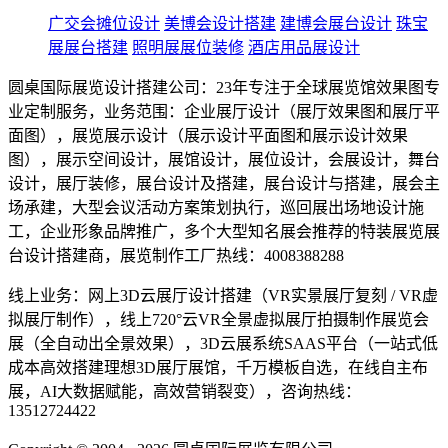
广交会摊位设计
美博会设计搭建
建博会展台设计
珠宝
展展台搭建
照明展展位装修
酒店用品展设计
圆桌国际展览设计搭建公司：23年专注于全球展览馆效果图专
业定制服务，业务范围：企业展厅设计（展厅效果图和展厅平
面图），展览展示设计（展示设计平面图和展示设计效果
图），展示空间设计，展馆设计，展位设计，会展设计，舞台
设计，展厅装修，展台设计及搭建，展台设计与搭建，展会主
场承建，大型会议活动方案策划执行，巡回展出场地设计施
工，企业形象品牌推广，多个大型知名展会推荐的特装展览展
台设计搭建商，展览制作工厂热线：4008388288
线上业务：网上3D云展厅设计搭建（VR实景展厅复刻 / VR虚
拟展厅制作），线上720°云VR全景虚拟展厅拍摄制作展览会
展（全自动出全景效果），3D云展系统SAAS平台（一站式低
成本高效搭建理想3D展厅展馆，千万模板自选，在线自主布
展，AI大数据赋能，高效营销裂变），咨询热线：
13512724422