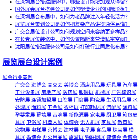
在深圳展台搭建服务中，哪些设计能增加观众停留？
国外展会展台搭建公司是如何塑造企业的国际形象？
在深圳展会布展中，如何为老品牌注入年轻化活力？
展览展台策划公司是如何把复杂产品讲得通俗易懂？
广交会展位设计公司如何规划空间来容纳更多样品？
在长春展位装修中，如何设置隔断来营造私密空间？
沈阳展位搭建服务公司是如何打破行业同质化布展？
展览展台设计案例
展会行业案例
广交会
进博会
高交会
美博会
酒店用品展
玩具展
汽车展
工业设备展
房地产展
医药展
服装展
机械展
广告标识展
安防展
连锁加盟展
口腔展
门窗展
陶瓷展
生活用品展
水
处理展
面料展
五金展
衣柜展
打印耗材展
汽配展
涂料展
孕婴童展
幕墙展
音响展
新能源展
家电展
厨卫展
箱包皮
具展
卫浴展
机器人展
体博会
无人机展
家具展
教育展
宠物展
电梯展
茶博会
建材展
电子展
食品展
珠宝展
模
具展
婚博会
办公用品展
旅游展
物联网展
建博会
金博会