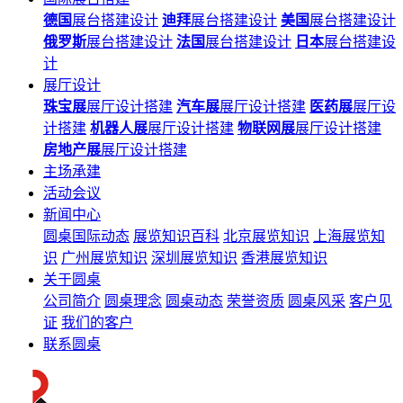
德国
展台搭建设计
迪拜
展台搭建设计
美国
展台搭建设计
俄罗斯
展台搭建设计
法国
展台搭建设计
日本
展台搭建设
计
展厅设计
珠宝展
展厅设计搭建
汽车展
展厅设计搭建
医药展
展厅设
计搭建
机器人展
展厅设计搭建
物联网展
展厅设计搭建
房地产展
展厅设计搭建
主场承建
活动会议
新闻中心
圆桌国际动态
展览知识百科
北京展览知识
上海展览知
识
广州展览知识
深圳展览知识
香港展览知识
关于圆桌
公司简介
圆桌理念
圆桌动态
荣誉资质
圆桌风采
客户见
证
我们的客户
联系圆桌