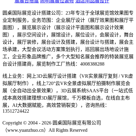
展展台搭建
照明展展位装修
酒店用品展设计
圆桌国际展览设计搭建公司：23年专注于全球展览馆效果图专
业定制服务，业务范围：企业展厅设计（展厅效果图和展厅平
面图），展览展示设计（展示设计平面图和展示设计效果
图），展示空间设计，展馆设计，展位设计，会展设计，舞台
设计，展厅装修，展台设计及搭建，展台设计与搭建，展会主
场承建，大型会议活动方案策划执行，巡回展出场地设计施
工，企业形象品牌推广，多个大型知名展会推荐的特装展览展
台设计搭建商，展览制作工厂热线：4008388288
线上业务：网上3D云展厅设计搭建（VR实景展厅复刻 / VR虚
拟展厅制作），线上720°云VR全景虚拟展厅拍摄制作展览会
展（全自动出全景效果），3D云展系统SAAS平台（一站式低
成本高效搭建理想3D展厅展馆，千万模板自选，在线自主布
展，AI大数据赋能，高效营销裂变），咨询热线：
13512724422
Copyright © 2004 - 2026 圆桌国际展览有限公司
（www.yuanzhuo.cn）All Rights Reserved