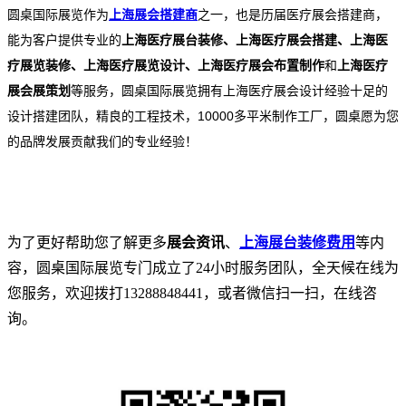
圆桌国际展览作为
上海展会搭建商
之一，也是历届医疗展会搭建商，
能为客户提供专业的
上海医疗展台装修、上海
医
疗展会搭建、上海
医
疗展览装修
、上海
医
疗展览设计、上海
医疗展会
布置制作
和
上海
医疗
展会展策划
等服务，圆桌国际展览拥有上海
医疗
展会设计
经验十足的
设计搭建团队，精良的工程技术，10000多平米制作工厂，圆桌愿为您
的品牌发展贡献我们的专业经验！
为了更好帮助您了解更多
展会资讯
、
上海展台装修费用
等内
容，圆桌国际展览专门成立了24小时服务团队，全天候在线为
您服务，欢迎拨打13288848441，或者微信扫一扫，在线咨
询。