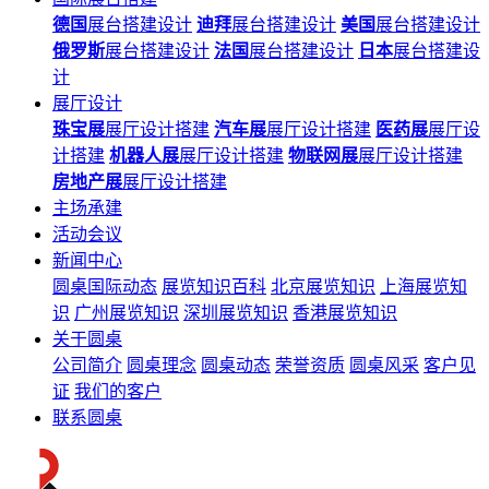
德国
展台搭建设计
迪拜
展台搭建设计
美国
展台搭建设计
俄罗斯
展台搭建设计
法国
展台搭建设计
日本
展台搭建设
计
展厅设计
珠宝展
展厅设计搭建
汽车展
展厅设计搭建
医药展
展厅设
计搭建
机器人展
展厅设计搭建
物联网展
展厅设计搭建
房地产展
展厅设计搭建
主场承建
活动会议
新闻中心
圆桌国际动态
展览知识百科
北京展览知识
上海展览知
识
广州展览知识
深圳展览知识
香港展览知识
关于圆桌
公司简介
圆桌理念
圆桌动态
荣誉资质
圆桌风采
客户见
证
我们的客户
联系圆桌