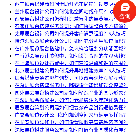
西宁展台搭建商如何借助灯光布局提升视觉吸引力？
兰州展台设计公司如何优化空间动线布局？5大技巧
西安展台搭建公司怎样打造差异化的展览展示空间？
石家庄展台搭建服务公司：如何协调整合多方资源？
太原展台设计公司如何提升客户满意程度？5大技巧
哈尔滨展览展台设计公司：如何充分利用展位面积？
在广州展览展台搭建中，怎么样合理划分功能区域？
在香港会展设计装修中，如何设计合理的参观动线？
在上海展位设计布置中，如何营造温馨和谐的氛围？
北京展会搭建公司如何提升异地搭建效率？5大技巧
展台搭建商通过哪些调整，可以改善现场观展互动？
在深圳展台搭建服务中，哪些设计能增加观众停留？
国外展会展台搭建公司是如何塑造企业的国际形象？
在深圳展会布展中，如何为老品牌注入年轻化活力？
展览展台策划公司是如何把复杂产品讲得通俗易懂？
广交会展位设计公司如何规划空间来容纳更多样品？
在长春展位装修中，如何设置隔断来营造私密空间？
沈阳展位搭建服务公司是如何打破行业同质化布展？