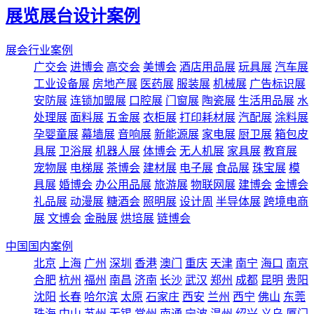
展览展台设计案例
展会行业案例
广交会
进博会
高交会
美博会
酒店用品展
玩具展
汽车展
工业设备展
房地产展
医药展
服装展
机械展
广告标识展
安防展
连锁加盟展
口腔展
门窗展
陶瓷展
生活用品展
水
处理展
面料展
五金展
衣柜展
打印耗材展
汽配展
涂料展
孕婴童展
幕墙展
音响展
新能源展
家电展
厨卫展
箱包皮
具展
卫浴展
机器人展
体博会
无人机展
家具展
教育展
宠物展
电梯展
茶博会
建材展
电子展
食品展
珠宝展
模
具展
婚博会
办公用品展
旅游展
物联网展
建博会
金博会
礼品展
动漫展
糖酒会
照明展
设计周
半导体展
跨境电商
展
文博会
金融展
烘培展
链博会
中国国内案例
北京
上海
广州
深圳
香港
澳门
重庆
天津
南宁
海口
南京
合肥
杭州
福州
南昌
济南
长沙
武汉
郑州
成都
昆明
贵阳
沈阳
长春
哈尔滨
太原
石家庄
西安
兰州
西宁
佛山
东莞
珠海
中山
苏州
无锡
常州
南通
宁波
温州
绍兴
义乌
厦门