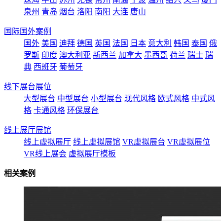
泉州
青岛
烟台
洛阳
南阳
大连
唐山
国际国外案例
国外
美国
迪拜
德国
英国
法国
日本
意大利
韩国
泰国
俄
罗斯
印度
澳大利亚
新西兰
加拿大
墨西哥
荷兰
瑞士
瑞
典
西班牙
葡萄牙
线下展台展位
大型展台
中型展台
小型展台
现代风格
欧式风格
中式风
格
卡通风格
环保展台
线上展厅展馆
线上虚拟展厅
线上虚拟展馆
VR虚拟展台
VR虚拟展位
VR线上展会
虚拟展厅模板
相关案例